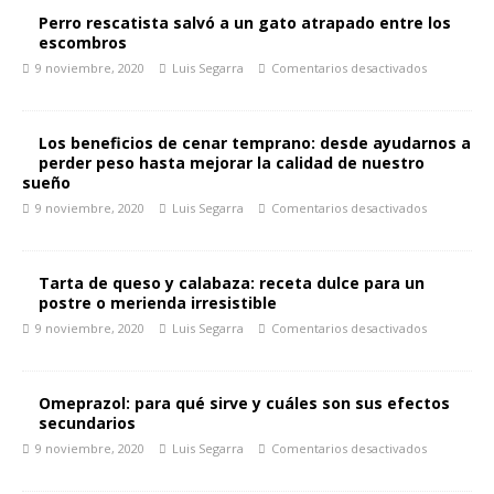
Perro rescatista salvó a un gato atrapado entre los
escombros
9 noviembre, 2020
Luis Segarra
Comentarios desactivados
Los beneficios de cenar temprano: desde ayudarnos a
perder peso hasta mejorar la calidad de nuestro
sueño
9 noviembre, 2020
Luis Segarra
Comentarios desactivados
Tarta de queso y calabaza: receta dulce para un
postre o merienda irresistible
9 noviembre, 2020
Luis Segarra
Comentarios desactivados
Omeprazol: para qué sirve y cuáles son sus efectos
secundarios
9 noviembre, 2020
Luis Segarra
Comentarios desactivados