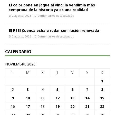
El calor pone en jaque al vino: la vendimia más
temprana de la historia ya es una realidad
2 agosto, 2026
Comentarios desactivados
El REBI Cuenca echa a rodar con ilusión renovada
2 agosto, 2026
Comentarios desactivados
CALENDARIO
NOVIEMBRE 2020
L
M
X
J
V
S
D
1
2
3
4
5
6
7
8
9
10
11
12
13
14
15
16
17
18
19
20
21
22
23
24
25
26
27
28
29