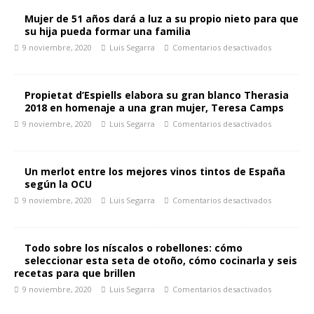
Mujer de 51 años dará a luz a su propio nieto para que
su hija pueda formar una familia
9 noviembre, 2020
Luis Segarra
Comentarios desactivados
Propietat d’Espiells elabora su gran blanco Therasia
2018 en homenaje a una gran mujer, Teresa Camps
9 noviembre, 2020
Luis Segarra
Comentarios desactivados
Un merlot entre los mejores vinos tintos de España
según la OCU
9 noviembre, 2020
Luis Segarra
Comentarios desactivados
Todo sobre los níscalos o robellones: cómo
seleccionar esta seta de otoño, cómo cocinarla y seis
recetas para que brillen
9 noviembre, 2020
Luis Segarra
Comentarios desactivados