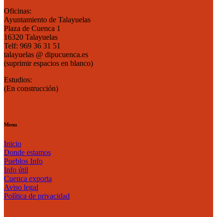
Oficinas:
Ayuntamiento de Talayuelas
Plaza de Cuenca 1
16320 Talayuelas
Telf: 969 36 31 51
talayuelas @ dipucuenca.es
(suprimir espacios en blanco)
Estudios:
(En construcción)
Menu
Inicio
Donde estamos
Pueblos Info
Info útil
Cuenca exporta
Aviso legal
Política de privacidad