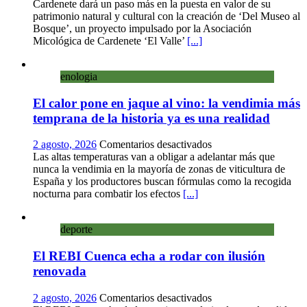
Cardenete
Cardenete dará un paso más en la puesta en valor de su
convierte
patrimonio natural y cultural con la creación de ‘Del Museo al
sus
Bosque’, un proyecto impulsado por la Asociación
calles
Micológica de Cardenete ‘El Valle’
[...]
en
un
enologia
museo
al
El calor pone en jaque al vino: la vendimia más
aire
libre
temprana de la historia ya es una realidad
con
una
en
2 agosto, 2026
Comentarios desactivados
innovadora
El
Las altas temperaturas van a obligar a adelantar más que
ruta
calor
nunca la vendimia en la mayoría de zonas de viticultura de
sobre
pone
España y los productores buscan fórmulas como la recogida
micología
en
nocturna para combatir los efectos
[...]
y
jaque
patrimonio
al
deporte
vino:
la
El REBI Cuenca echa a rodar con ilusión
vendimia
más
renovada
temprana
de
en
2 agosto, 2026
Comentarios desactivados
la