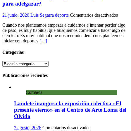
v
para adelgazar?
s
e
en
21 junio, 2020
Luis Segarra
deporte
Comentarios desactivados
Correr
Cuando nos planteamos empezar a cuidarnos e intentar perder algo
para
de peso, es muy habitual que busquemos comenzar a hacer algo de
perder
ejercicio. Es muy habitual que nos recomienden o nos planteemos
peso,
iniciar con deportes
[…]
¿cuánt
tengo
que
Categorías
correr
para
Categorías
adelga
Publicaciones recientes
Comarca
Landete inaugura la exposición colectiva «El
presente eterno» en el Centro de Arte Loma del
Olvido
en
2 agosto, 2026
Comentarios desactivados