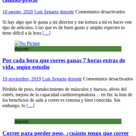
en
10 agosto, 2020
Luis Segarra
deporte
Comentarios desactivados
Las
Si hay algo que le gusta a mi director y me tortura a mí es hacer este
10
tipo de artículos. Uno que es de buen gusto y amplio espectro lo
zapati
tiene difícil a la hora
[…]
de
correr
con
deporte
mejor
relac
Por cada hora que corres ganas 7 horas extras de
calid
preci
vida, según estudio
e
19 noviembre, 2019
Luis Segarra
deporte
Comentarios desactivados
P
Pérdida de peso, fortalecimiento de músculos y huesos, alivio del
c
estrés, mejora de la capacidad cardiorrespiratoria… en fin: la lista de
h
los beneficios de salir a correr es extensa y bien conocida. Sin
q
embargo, lo
[…]
c
g
7
deporte
h
e
Correr para perder peso, ¿cuánto tengo que correr
d