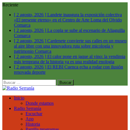
Reciente
[ 2 agosto, 2026 ]
Landete inaugura la exposición colectiva
«El presente eterno» en el Centro de Arte Loma del Olvido
Comarca
[ 2 agosto, 2026 ]
La copla se sube al escenario de Aliaguilla
Comarca
[ 2 agosto, 2026 ]
Cardenete convierte sus calles en un museo
al aire libre con una innovadora ruta sobre micología y
patrimonio
Comarca
[ 2 agosto, 2026 ]
El calor pone en jaque al vino: la vendimia
más temprana de la historia ya es una realidad
enologia
[ 2 agosto, 2026 ]
El REBI Cuenca echa a rodar con ilusión
renovada
deporte
Buscar:
Inicio
Donde estamos
Radio Serranía
Escuchar
App
Historia
Parrilla programas