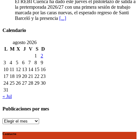
El
El REBI Cuenca ha dado este jueves el pistoletazo de salida a
historia
REBI
la pretemporada 2026/27 con una primera sesión de trabajo
ya
Cuenca
marcada por las caras nuevas, el esperado regreso de Santi
es
echa
Barceló y la presencia
[...]
una
a
realidad
rodar
Calendario
con
ilusión
agosto 2026
renovada
L
M
X
J
V
S
D
1
2
3
4
5
6
7
8
9
10
11
12
13
14
15
16
17
18
19
20
21
22
23
24
25
26
27
28
29
30
31
« Jul
Publicaciones por mes
Publicaciones
por
mes
Contacto