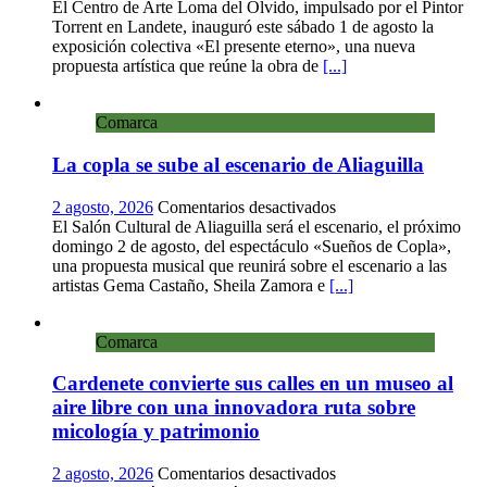
Landete
El Centro de Arte Loma del Olvido, impulsado por el Pintor
inaugura
Torrent en Landete, inauguró este sábado 1 de agosto la
la
exposición colectiva «El presente eterno», una nueva
exposición
propuesta artística que reúne la obra de
[...]
colectiva
«El
Comarca
presente
eterno»
La copla se sube al escenario de Aliaguilla
en
el
Centro
en
2 agosto, 2026
Comentarios desactivados
de
La
El Salón Cultural de Aliaguilla será el escenario, el próximo
Arte
copla
domingo 2 de agosto, del espectáculo «Sueños de Copla»,
Loma
se
una propuesta musical que reunirá sobre el escenario a las
del
sube
artistas Gema Castaño, Sheila Zamora e
[...]
Olvido
al
escenario
Comarca
de
Aliaguilla
Cardenete convierte sus calles en un museo al
aire libre con una innovadora ruta sobre
micología y patrimonio
en
2 agosto, 2026
Comentarios desactivados