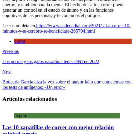
se
cuerpo, y también para la mente. El hecho de salir a correr puede
bene
generar un control en el estado de ánimo y en las funciones
cognitivas de las personas, y te contamos el por qué.
Leer completa en
https://www.cadenadial.com/2021/sal-a-correr-10-
minutos-y-tu-cerebro-se-beneficiara-265704.html
correr
Previous
Los perros y los gatos pasarán a tener DNI en 2022
Next
Boticaria García alza la voz sobre el mayor fallo que cometemos con
los tests de antígenos: «Un error»
Artículos relacionados
deporte
Las 10 zapatillas de correr con mejor relación
calidad-precio