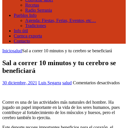
Recetas
Radio Serrania
Pueblos Info
Agenda: Fiestas, Ferias, Eventos, etc…
Tradiciones
Info útil
Cuenca exporta
Contacto
Inicio
salud
Sal a correr 10 minutos y tu cerebro se beneficiará
Sal a correr 10 minutos y tu cerebro se
beneficiará
en
30 diciembre, 2021
Luis Segarra
salud
Comentarios desactivados
Sal
a
corr
Correr es una de las actividades más naturales del hombre. Ha
10
jugado un papel importante en la vida de los seres humanos, pues
minu
contribuye al fortalecimiento de los músculos y huesos, pero el
y
cerebro también lo ejercita.
tu
cere
Este deporte recoge importantes beneficios para el corazón, el