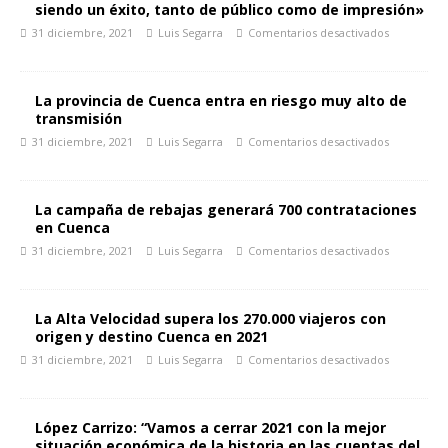
siendo un éxito, tanto de público como de impresión»
31 diciembre, 2021
Luis Segarra
Comentarios desactivados
La provincia de Cuenca entra en riesgo muy alto de
transmisión
31 diciembre, 2021
Luis Segarra
Comentarios desactivados
La campaña de rebajas generará 700 contrataciones
en Cuenca
31 diciembre, 2021
Luis Segarra
Comentarios desactivados
La Alta Velocidad supera los 270.000 viajeros con
origen y destino Cuenca en 2021
31 diciembre, 2021
Luis Segarra
Comentarios desactivados
López Carrizo: “Vamos a cerrar 2021 con la mejor
situación económica de la historia en las cuentas del