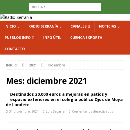
INICIO
RADIO SERRANÍA
CANALES
NOTICIAS
PUEBLOS INFO
INFO ÚTIL
CUENCA EXPORTA
CONTACTO
INICIO
2021
diciembre
Mes:
diciembre 2021
Destinados 30.000 euros a mejoras en patios y
espacio exteriores en el colegio público Ojos de Moya
de Landete
31 diciembre, 2021
Luis Segarra
Comentarios desactivados