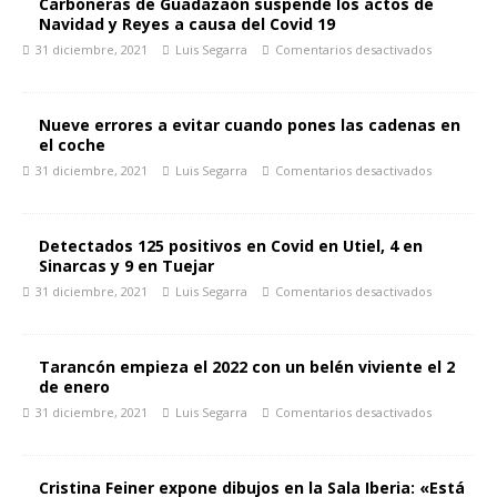
Carboneras de Guadazaón suspende los actos de
Navidad y Reyes a causa del Covid 19
31 diciembre, 2021
Luis Segarra
Comentarios desactivados
Nueve errores a evitar cuando pones las cadenas en
el coche
31 diciembre, 2021
Luis Segarra
Comentarios desactivados
Detectados 125 positivos en Covid en Utiel, 4 en
Sinarcas y 9 en Tuejar
31 diciembre, 2021
Luis Segarra
Comentarios desactivados
Tarancón empieza el 2022 con un belén viviente el 2
de enero
31 diciembre, 2021
Luis Segarra
Comentarios desactivados
Cristina Feiner expone dibujos en la Sala Iberia: «Está