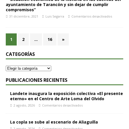
ayuntamiento de Tarancón y sin dejar de cumplir
compromisos”
31 diciembre, 2021
Luis Segarra
Comentarios desactivados
1
2
…
16
»
CATEGORÍAS
PUBLICACIONES RECIENTES
Landete inaugura la exposición colectiva «El presente
eterno» en el Centro de Arte Loma del Olvido
2 agosto, 2026
Comentarios desactivados
La copla se sube al escenario de Aliaguilla
2 agosto, 2026
Comentarios desactivados