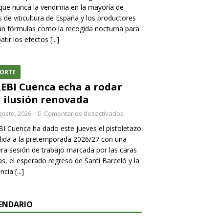
ue nunca la vendimia en la mayoría de
 de viticultura de España y los productores
n fórmulas como la recogida nocturna para
tir los efectos
[...]
ORTE
REBI Cuenca echa a rodar
 ilusión renovada
gosto, 2026
Comentarios desactivados
BI Cuenca ha dado este jueves el pistoletazo
lida a la pretemporada 2026/27 con una
ra sesión de trabajo marcada por las caras
s, el esperado regreso de Santi Barceló y la
encia
[...]
ENDARIO