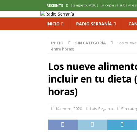
[ 2 agosto, 2026 ]
La copla se sube al es
RECIENTE
[ 2 agosto, 2026 ]
Cardenete convierte s
INICIO
RADIO SERRANÍA
CAN
micología y patrimonio
COMARCA
[ 2 agosto, 2026 ]
El calor pone en jaque
INICIO
SIN CATEGORÍA
Los nueve 
ENOLOGIA
entre horas)
[ 2 agosto, 2026 ]
El REBI Cuenca echa a
Los nueve aliment
[ 2 agosto, 2026 ]
Landete inaugura la e
incluir en tu dieta 
del Olvido
COMARCA
horas)
14 enero, 2020
Luis Segarra
Sin cate