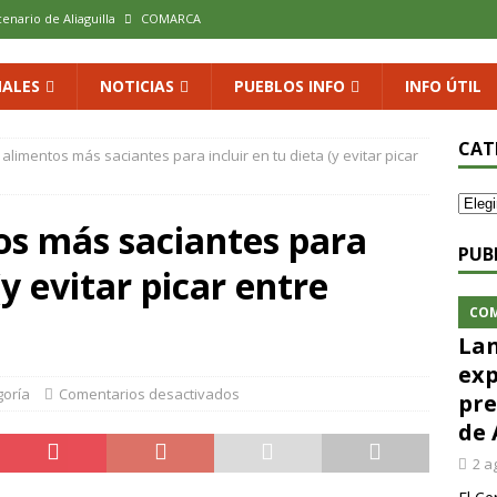
cenario de Aliaguilla
COMARCA
us calles en un museo al aire libre con una innovadora ruta sobre
ALES
NOTICIAS
PUEBLOS INFO
INFO ÚTIL
 al vino: la vendimia más temprana de la historia ya es una realidad
CAT
alimentos más saciantes para incluir en tu dieta (y evitar picar
 rodar con ilusión renovada
DEPORTE
os más saciantes para
xposición colectiva «El presente eterno» en el Centro de Arte Loma
PUB
(y evitar picar entre
CO
Lan
exp
goría
Comentarios desactivados
pre
de 
2 a