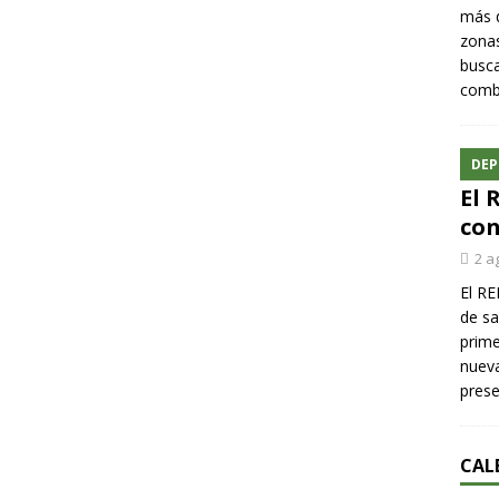
más q
zonas
busca
comba
DEP
El 
con
2 a
El RE
de sa
prime
nueva
pres
CAL