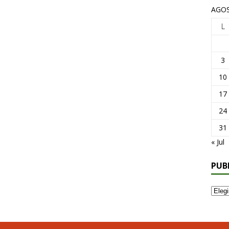
AGOS
L
3
10
17
24
31
« Jul
PUB