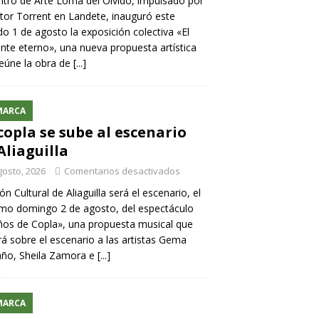
ntro de Arte Loma del Olvido, impulsado por
ntor Torrent en Landete, inauguró este
o 1 de agosto la exposición colectiva «El
nte eterno», una nueva propuesta artística
eúne la obra de
[...]
MARCA
copla se sube al escenario
Aliaguilla
gosto, 2026
Comentarios desactivados
lón Cultural de Aliaguilla será el escenario, el
mo domingo 2 de agosto, del espectáculo
os de Copla», una propuesta musical que
rá sobre el escenario a las artistas Gema
año, Sheila Zamora e
[...]
MARCA