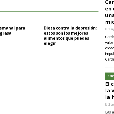
Car
en 
una
mic
semanal para
Dieta contra la depresión:
2 a
 grasa
estos son los mejores
Carde
alimentos que puedes
valor
elegir
creac
impul
Carde
ENO
El 
la 
la 
2 a
Las a