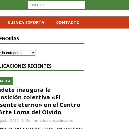
CUENCA EXPORTA
CONTACTO
EGORÍAS
LICACIONES RECIENTES
MARCA
dete inaugura la
osición colectiva «El
sente eterno» en el Centro
Arte Loma del Olvido
gosto, 2026
Comentarios desactivados