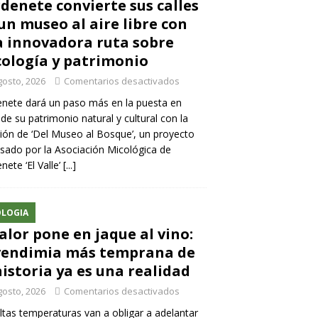
denete convierte sus calles
un museo al aire libre con
 innovadora ruta sobre
ología y patrimonio
gosto, 2026
Comentarios desactivados
nete dará un paso más en la puesta en
 de su patrimonio natural y cultural con la
ión de ‘Del Museo al Bosque’, un proyecto
sado por la Asociación Micológica de
nete ‘El Valle’
[...]
LOGIA
calor pone en jaque al vino:
vendimia más temprana de
historia ya es una realidad
gosto, 2026
Comentarios desactivados
ltas temperaturas van a obligar a adelantar