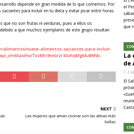
El Ce
desarrollo depende en gran medida de lo que comemos. Por
el Pi
ciantes para incluir en tu dieta y evitar picar entre horas.
sábad
prese
 que no son frutas ni verduras, pues a ellos os
que r
debido a que muchos ejemplares de este grupo resultan
CO
m/alimentos/nueve-alimentos-saciantes-para-incluir-
La 
AR1xpi_zm6SasiFxxTiizRRt9reGrzr3GvhqMgMuBMW-
de 
2 a
El Sa
próxi
«Sueñ
reuni
Cast
NEXT
más
Las mujeres que aman cocinar son las almas más
bellas
CO