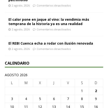
2 agosto, 2026
Comentarios desactivados
El calor pone en jaque al vino: la vendimia más
temprana de la historia ya es una realidad
2 agosto, 2026
Comentarios desactivados
El REBI Cuenca echa a rodar con ilusión renovada
2 agosto, 2026
Comentarios desactivados
CALENDARIO
AGOSTO 2026
L
M
X
J
V
S
D
1
2
3
4
5
6
7
8
9
10
11
12
13
14
15
16