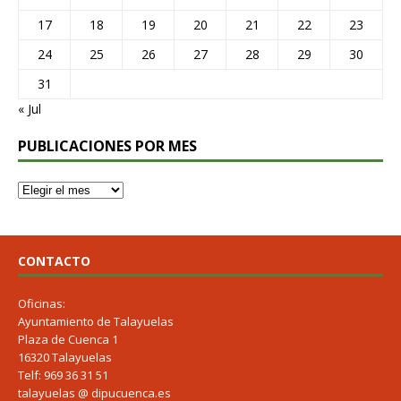
17
18
19
20
21
22
23
24
25
26
27
28
29
30
31
« Jul
PUBLICACIONES POR MES
CONTACTO
Oficinas:
Ayuntamiento de Talayuelas
Plaza de Cuenca 1
16320 Talayuelas
Telf: 969 36 31 51
talayuelas @ dipucuenca.es