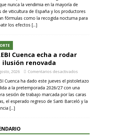
ue nunca la vendimia en la mayoría de
 de viticultura de España y los productores
n fórmulas como la recogida nocturna para
tir los efectos
[...]
ORTE
REBI Cuenca echa a rodar
 ilusión renovada
gosto, 2026
Comentarios desactivados
BI Cuenca ha dado este jueves el pistoletazo
lida a la pretemporada 2026/27 con una
ra sesión de trabajo marcada por las caras
s, el esperado regreso de Santi Barceló y la
encia
[...]
ENDARIO