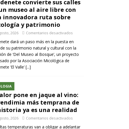
denete convierte sus calles
un museo al aire libre con
 innovadora ruta sobre
ología y patrimonio
gosto, 2026
Comentarios desactivados
nete dará un paso más en la puesta en
 de su patrimonio natural y cultural con la
ión de ‘Del Museo al Bosque’, un proyecto
sado por la Asociación Micológica de
nete ‘El Valle’
[...]
LOGIA
calor pone en jaque al vino:
vendimia más temprana de
historia ya es una realidad
gosto, 2026
Comentarios desactivados
ltas temperaturas van a obligar a adelantar