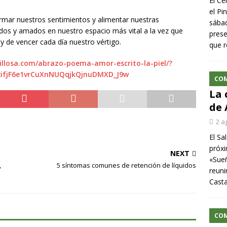
El Ce
el Pi
rmar nuestros sentimientos y alimentar nuestras
sábad
dos y amados en nuestro espacio más vital a la vez que
prese
 y de vencer cada día nuestro vértigo.
que r
illosa.com/abrazo-poema-amor-escrito-la-piel/?
2ifjF6e1vrCuXnNUQqjkQjnuDMXD_J9w
CO
La 
de 
2 a
El Sa
próxi
NEXT
«Sueñ
,
5 síntomas comunes de retención de líquidos
reuni
Cast
CO