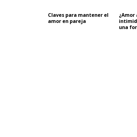
Claves para mantener el
¿Amor a
amor en pareja
intimid
una fo