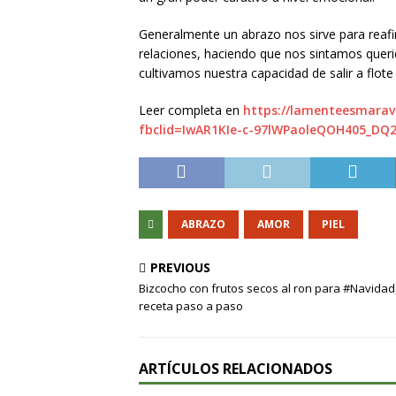
Generalmente un abrazo nos sirve para reafi
relaciones, haciendo que nos sintamos queri
cultivamos nuestra capacidad de salir a flote
Leer completa en
https://lamenteesmarav
fbclid=IwAR1KIe-c-97lWPaoleQOH405_DQ
ABRAZO
AMOR
PIEL
PREVIOUS
Bizcocho con frutos secos al ron para #Navidad
receta paso a paso
ARTÍCULOS RELACIONADOS