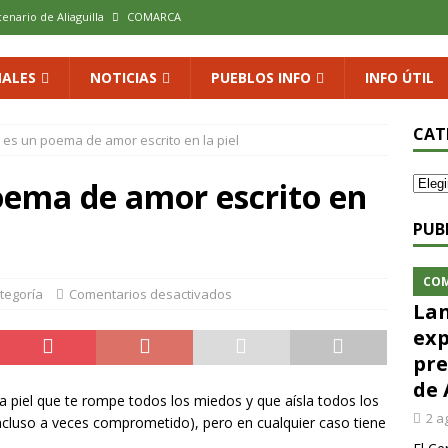
cenario de Aliaguilla
COMARCA
us calles en un museo al aire libre con una innovadora ruta sobre
ALES
NOTICIAS
PUEBLOS INFO
INFO ÚTIL
 al vino: la vendimia más temprana de la historia ya es una realidad
CAT
es un poema de amor escrito en la piel
oema de amor escrito en
 rodar con ilusión renovada
DEPORTE
xposición colectiva «El presente eterno» en el Centro de Arte Loma
PUB
CO
ategoría
Comentarios desactivados
Lan
exp
pre
de 
 piel que te rompe todos los miedos y que aísla todos los
2 a
ncluso a veces comprometido), pero en cualquier caso tiene