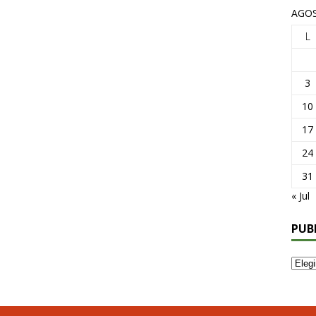
AGOS
L
3
10
17
24
31
« Jul
PUB