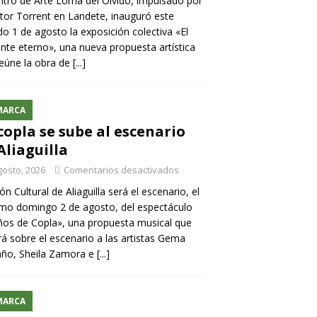
ntro de Arte Loma del Olvido, impulsado por
ntor Torrent en Landete, inauguró este
o 1 de agosto la exposición colectiva «El
nte eterno», una nueva propuesta artística
eúne la obra de
[...]
MARCA
copla se sube al escenario
Aliaguilla
gosto, 2026
Comentarios desactivados
lón Cultural de Aliaguilla será el escenario, el
mo domingo 2 de agosto, del espectáculo
os de Copla», una propuesta musical que
rá sobre el escenario a las artistas Gema
año, Sheila Zamora e
[...]
MARCA