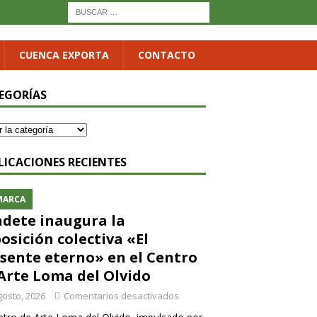
CUENCA EXPORTA
CONTACTO
EGORÍAS
LICACIONES RECIENTES
MARCA
dete inaugura la
osición colectiva «El
sente eterno» en el Centro
Arte Loma del Olvido
gosto, 2026
Comentarios desactivados