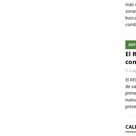
más q
zonas
busca
comba
DEP
El 
con
2 a
El RE
de sa
prime
nueva
pres
CAL