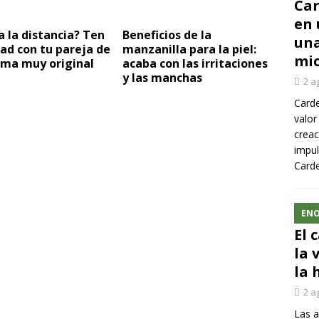
Car
en 
 la distancia? Ten
Beneficios de la
una
ad con tu pareja de
manzanilla para la piel:
mic
rma muy original
acaba con las irritaciones
y las manchas
2 a
Carde
valor
creac
impul
Carde
ENO
El 
la 
la 
2 a
Las a