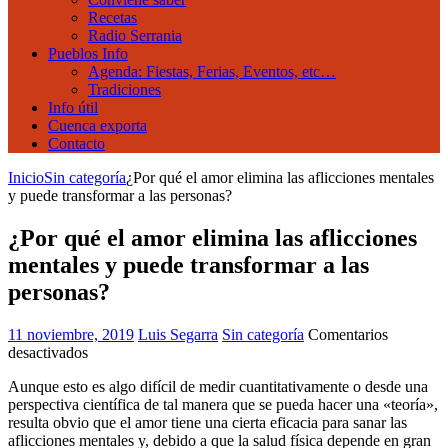
Recetas
Radio Serrania
Pueblos Info
Agenda: Fiestas, Ferias, Eventos, etc…
Tradiciones
Info útil
Cuenca exporta
Contacto
Inicio
Sin categoría
¿Por qué el amor elimina las aflicciones mentales
y puede transformar a las personas?
¿Por qué el amor elimina las aflicciones
mentales y puede transformar a las
personas?
11 noviembre, 2019
Luis Segarra
Sin categoría
Comentarios
en
desactivados
¿Por
Aunque esto es algo difícil de medir cuantitativamente o desde una
qué
perspectiva científica de tal manera que se pueda hacer una «teoría»,
el
resulta obvio que el amor tiene una cierta eficacia para sanar las
amor
aflicciones mentales y, debido a que la salud física depende en gran
elimina