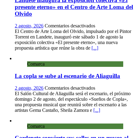
Landete inaugura la exposición colectiva «El
presente eterno» en el Centro de Arte Loma del
Olvido
en
2 agosto, 2026
Comentarios desactivados
Landete
El Centro de Arte Loma del Olvido, impulsado por el Pintor
inaugura
Torrent en Landete, inauguró este sábado 1 de agosto la
la
exposición colectiva «El presente eterno», una nueva
exposición
propuesta artística que reúne la obra de
[...]
colectiva
«El
Comarca
presente
eterno»
La copla se sube al escenario de Aliaguilla
en
el
Centro
en
2 agosto, 2026
Comentarios desactivados
de
La
El Salón Cultural de Aliaguilla será el escenario, el próximo
Arte
copla
domingo 2 de agosto, del espectáculo «Sueños de Copla»,
Loma
se
una propuesta musical que reunirá sobre el escenario a las
del
sube
artistas Gema Castaño, Sheila Zamora e
[...]
Olvido
al
escenario
Comarca
de
Aliaguilla
Cardenete convierte sus calles en un museo al