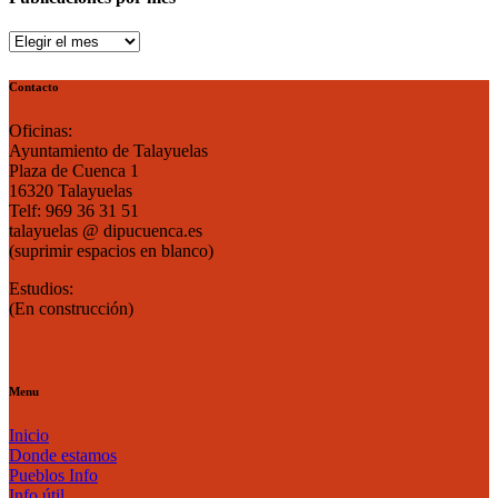
Publicaciones
por
mes
Contacto
Oficinas:
Ayuntamiento de Talayuelas
Plaza de Cuenca 1
16320 Talayuelas
Telf: 969 36 31 51
talayuelas @ dipucuenca.es
(suprimir espacios en blanco)
Estudios:
(En construcción)
Menu
Inicio
Donde estamos
Pueblos Info
Info útil