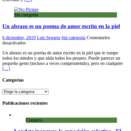
tu
casa
Sin categoría
y
tu
Un abrazo es un poema de amor escrito en la piel
mente
6 diciembre, 2019
Luis Segarra
Sin categoría
Comentarios
en
desactivados
Un
Un abrazo es un poema de amor escrito en la piel que te rompe
abrazo
todos los miedos y que aísla todos los pesares. Puede parecer un
es
pequeño gesto (incluso a veces comprometido), pero en cualquier
un
[…]
poema
de
amor
Categorías
escrito
en
Categorías
la
piel
Publicaciones recientes
Comarca