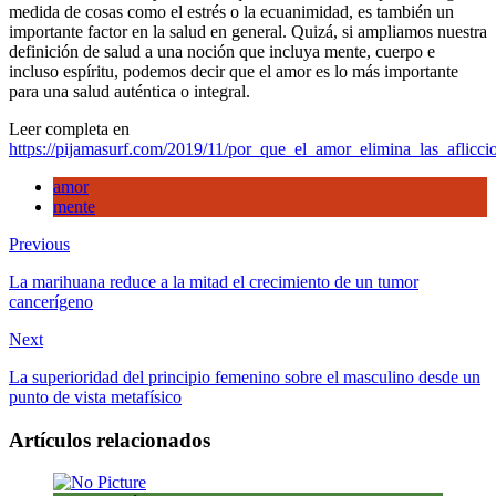
medida de cosas como el estrés o la ecuanimidad, es también un
las
importante factor en la salud en general. Quizá, si ampliamos nuestra
aflicciones
definición de salud a una noción que incluya mente, cuerpo e
mentales
incluso espíritu, podemos decir que el amor es lo más importante
y
para una salud auténtica o integral.
puede
transformar
Leer completa en
a
https://pijamasurf.com/2019/11/por_que_el_amor_elimina_las_aflicc
las
personas?
amor
mente
Previous
La marihuana reduce a la mitad el crecimiento de un tumor
cancerígeno
Next
La superioridad del principio femenino sobre el masculino desde un
punto de vista metafísico
Artículos relacionados