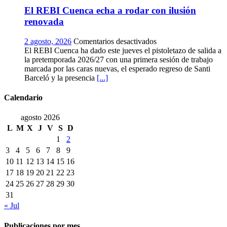
la
El REBI Cuenca echa a rodar con ilusión
vendimia
más
renovada
temprana
de
en
2 agosto, 2026
Comentarios desactivados
la
El
El REBI Cuenca ha dado este jueves el pistoletazo de salida a
historia
REBI
la pretemporada 2026/27 con una primera sesión de trabajo
ya
Cuenca
marcada por las caras nuevas, el esperado regreso de Santi
es
echa
Barceló y la presencia
[...]
una
a
realidad
rodar
Calendario
con
ilusión
agosto 2026
renovada
L
M
X
J
V
S
D
1
2
3
4
5
6
7
8
9
10
11
12
13
14
15
16
17
18
19
20
21
22
23
24
25
26
27
28
29
30
31
« Jul
Publicaciones por mes