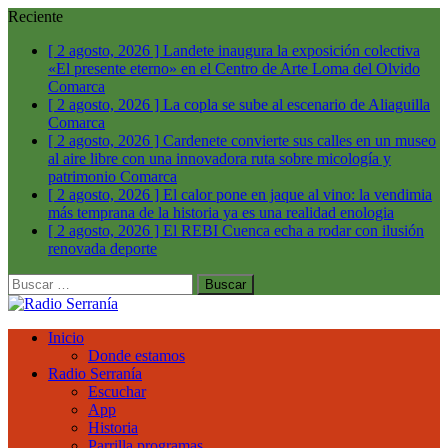
Reciente
[ 2 agosto, 2026 ]
Landete inaugura la exposición colectiva
«El presente eterno» en el Centro de Arte Loma del Olvido
Comarca
[ 2 agosto, 2026 ]
La copla se sube al escenario de Aliaguilla
Comarca
[ 2 agosto, 2026 ]
Cardenete convierte sus calles en un museo
al aire libre con una innovadora ruta sobre micología y
patrimonio
Comarca
[ 2 agosto, 2026 ]
El calor pone en jaque al vino: la vendimia
más temprana de la historia ya es una realidad
enologia
[ 2 agosto, 2026 ]
El REBI Cuenca echa a rodar con ilusión
renovada
deporte
Buscar:
Inicio
Donde estamos
Radio Serranía
Escuchar
App
Historia
Parrilla programas