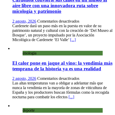
aire libre con una innovadora ruta sobre
micología y patrimonio
en
2 agosto, 2026
Comentarios desactivados
Cardenete
Cardenete dará un paso más en la puesta en valor de su
convierte
patrimonio natural y cultural con la creación de ‘Del Museo al
sus
Bosque’, un proyecto impulsado por la Asociación
calles
Micológica de Cardenete ‘El Valle’
[...]
en
un
enologia
museo
al
El calor pone en jaque al vino: la vendimia más
aire
libre
temprana de la historia ya es una realidad
con
una
en
2 agosto, 2026
Comentarios desactivados
innovadora
El
Las altas temperaturas van a obligar a adelantar más que
ruta
calor
nunca la vendimia en la mayoría de zonas de viticultura de
sobre
pone
España y los productores buscan fórmulas como la recogida
micología
en
nocturna para combatir los efectos
[...]
y
jaque
patrimonio
al
deporte
vino: