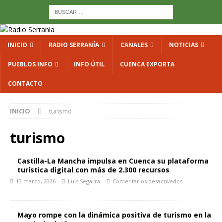
INICIO
RADIO SERRANÍA
CANALES
NOTICIAS
PUEBLOS INFO
INFO ÚTIL
CUENCA EXPORTA
CONTACTO
INICIO
turismo
turismo
Castilla-La Mancha impulsa en Cuenca su plataforma
turística digital con más de 2.300 recursos
13 marzo, 2026
Luis Segarra
Comentarios desactivados
Mayo rompe con la dinámica positiva de turismo en la