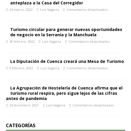
anteplaza a la Casa del Corregidor
24 marzo, 2022
Luis Segarra
Comentarios desactivados
Turismo circular para generar nuevas oportunidades
de negocio en la Serranía y la Manchuela
18 febrero, 2022
Luis Segarra
Comentarios desactivados
La Diputación de Cuenca creará una Mesa de Turismo
9 febrero, 2022
Luis Segarra
Comentarios desactivados
La Agrupación de Hostelería de Cuenca afirma que el
turismo rural respira, pero sigue lejos de las cifras
antes de pandemia
24 diciembre, 2021
Luis Segarra
Comentarios desactivados
CATEGORÍAS