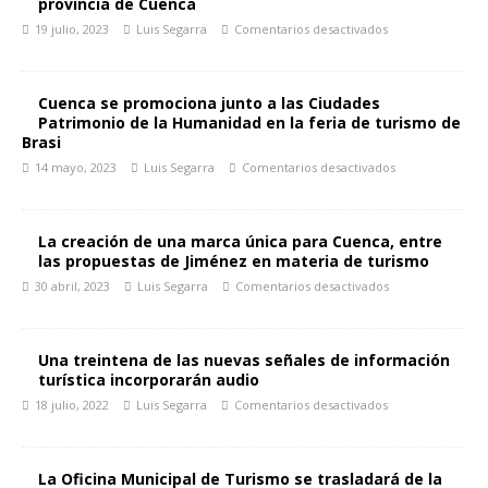
provincia de Cuenca
19 julio, 2023
Luis Segarra
Comentarios desactivados
Cuenca se promociona junto a las Ciudades
Patrimonio de la Humanidad en la feria de turismo de
Brasi
14 mayo, 2023
Luis Segarra
Comentarios desactivados
La creación de una marca única para Cuenca, entre
las propuestas de Jiménez en materia de turismo
30 abril, 2023
Luis Segarra
Comentarios desactivados
Una treintena de las nuevas señales de información
turística incorporarán audio
18 julio, 2022
Luis Segarra
Comentarios desactivados
La Oficina Municipal de Turismo se trasladará de la