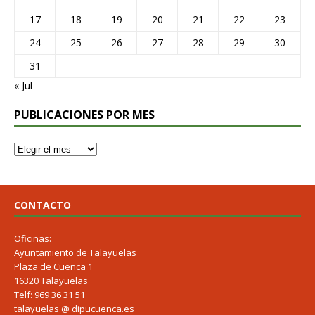
17
18
19
20
21
22
23
24
25
26
27
28
29
30
31
« Jul
PUBLICACIONES POR MES
CONTACTO
Oficinas:
Ayuntamiento de Talayuelas
Plaza de Cuenca 1
16320 Talayuelas
Telf: 969 36 31 51
talayuelas @ dipucuenca.es