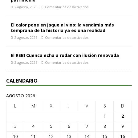
2 agosto, 2026
Comentarios desactivados
El calor pone en jaque al vino: la vendimia más
temprana de la historia ya es una realidad
2 agosto, 2026
Comentarios desactivados
El REBI Cuenca echa a rodar con ilusión renovada
2 agosto, 2026
Comentarios desactivados
CALENDARIO
AGOSTO 2026
L
M
X
J
V
S
D
1
2
3
4
5
6
7
8
9
10
11
12
13
14
15
16