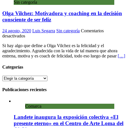
Sin categoría
estado
de
Olga Vilchez: Motivadora y coaching en la decisión
felicidad
en
consciente de ser feliz
el
cerebro
24 agosto, 2020
Luis Segarra
Sin categoría
Comentarios
en
desactivados
Olga
Si hay algo que define a Olga Vilchez es la felicidad y el
Vilchez:
agradecimiento. Agradecida con la vida de tal manera que ahora
Motivadora
entrena, motiva y es coach de felicidad, todo eso luego de pasar
[…]
y
coaching
en
Categorías
la
decisión
Categorías
consciente
de
Publicaciones recientes
ser
feliz
Comarca
Landete inaugura la exposición colectiva «El
presente eterno» en el Centro de Arte Loma del