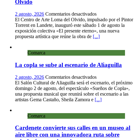
Olvido
en
2 agosto, 2026
Comentarios desactivados
Landete
El Centro de Arte Loma del Olvido, impulsado por el Pintor
inaugura
Torrent en Landete, inauguró este sábado 1 de agosto la
la
exposición colectiva «El presente eterno», una nueva
exposición
propuesta artística que reúne la obra de
[...]
colectiva
«El
Comarca
presente
eterno»
La copla se sube al escenario de Aliaguilla
en
el
Centro
en
2 agosto, 2026
Comentarios desactivados
de
La
El Salón Cultural de Aliaguilla será el escenario, el próximo
Arte
copla
domingo 2 de agosto, del espectáculo «Sueños de Copla»,
Loma
se
una propuesta musical que reunirá sobre el escenario a las
del
sube
artistas Gema Castaño, Sheila Zamora e
[...]
Olvido
al
escenario
Comarca
de
Aliaguilla
Cardenete convierte sus calles en un museo al
aire libre con una innovadora ruta sobre