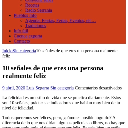
Recetas
Radio Serrania
Pueblos Info
Agenda: Fiestas, Ferias, Eventos, etc…
Tradiciones
Info útil
Cuenca exporta
Contacto
Inicio
Sin categoría
10 señales de que eres una persona realmente
feliz
10 señales de que eres una persona
realmente feliz
en
9 abril, 2020
Luis Segarra
Sin categoría
Comentarios desactivados
10
La felicidad es un estilo de vida que se practica diariamente. Estos
señ
son 10 señales, prácticas e indicadores que hablan muy bien de tu
de
nivel de felicidad.
que
ere
Todos queremos ser felices, pero, ¿cómo es posible lograrlo? A
una
diferencia de lo que nos dirían algunas películas o libros, no hay que
per
estar sonriendo todo el tiempo para ser feliz. Es más bien un estilo