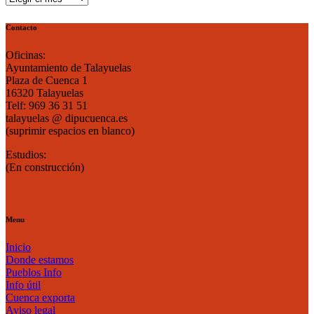
por
mes
Contacto
Oficinas:
Ayuntamiento de Talayuelas
Plaza de Cuenca 1
16320 Talayuelas
Telf: 969 36 31 51
talayuelas @ dipucuenca.es
(suprimir espacios en blanco)
Estudios:
(En construcción)
Menu
Inicio
Donde estamos
Pueblos Info
Info útil
Cuenca exporta
Aviso legal