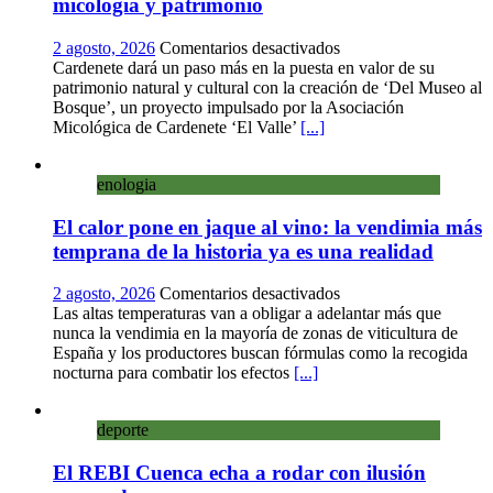
micología y patrimonio
en
2 agosto, 2026
Comentarios desactivados
Cardenete
Cardenete dará un paso más en la puesta en valor de su
convierte
patrimonio natural y cultural con la creación de ‘Del Museo al
sus
Bosque’, un proyecto impulsado por la Asociación
calles
Micológica de Cardenete ‘El Valle’
[...]
en
un
enologia
museo
al
El calor pone en jaque al vino: la vendimia más
aire
libre
temprana de la historia ya es una realidad
con
una
en
2 agosto, 2026
Comentarios desactivados
innovadora
El
Las altas temperaturas van a obligar a adelantar más que
ruta
calor
nunca la vendimia en la mayoría de zonas de viticultura de
sobre
pone
España y los productores buscan fórmulas como la recogida
micología
en
nocturna para combatir los efectos
[...]
y
jaque
patrimonio
al
deporte
vino:
la
El REBI Cuenca echa a rodar con ilusión
vendimia
más