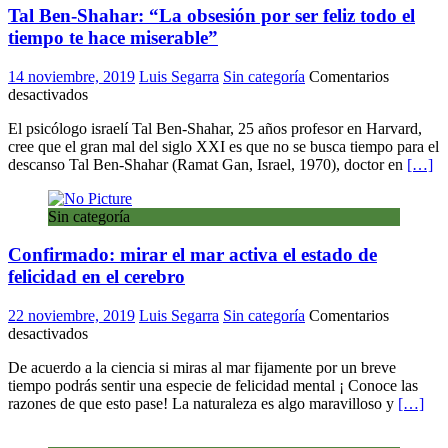
Tal Ben-Shahar: “La obsesión por ser feliz todo el
tiempo te hace miserable”
14 noviembre, 2019
Luis Segarra
Sin categoría
Comentarios
en
desactivados
Tal
El psicólogo israelí Tal Ben-Shahar, 25 años profesor en Harvard,
Ben-
cree que el gran mal del siglo XXI es que no se busca tiempo para el
Shahar:
descanso Tal Ben-Shahar (Ramat Gan, Israel, 1970), doctor en
[…]
“La
obsesión
por
Sin categoría
ser
feliz
Confirmado: mirar el mar activa el estado de
todo
el
felicidad en el cerebro
tiempo
te
22 noviembre, 2019
Luis Segarra
Sin categoría
Comentarios
hace
en
desactivados
miserable”
Confirmado:
De acuerdo a la ciencia si miras al mar fijamente por un breve
mirar
tiempo podrás sentir una especie de felicidad mental ¡ Conoce las
el
razones de que esto pase! La naturaleza es algo maravilloso y
[…]
mar
activa
el