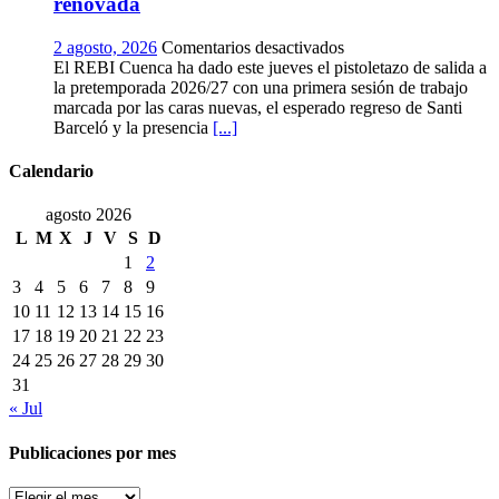
renovada
temprana
de
en
2 agosto, 2026
Comentarios desactivados
la
El
El REBI Cuenca ha dado este jueves el pistoletazo de salida a
historia
REBI
la pretemporada 2026/27 con una primera sesión de trabajo
ya
Cuenca
marcada por las caras nuevas, el esperado regreso de Santi
es
echa
Barceló y la presencia
[...]
una
a
realidad
rodar
Calendario
con
ilusión
agosto 2026
renovada
L
M
X
J
V
S
D
1
2
3
4
5
6
7
8
9
10
11
12
13
14
15
16
17
18
19
20
21
22
23
24
25
26
27
28
29
30
31
« Jul
Publicaciones por mes
Publicaciones