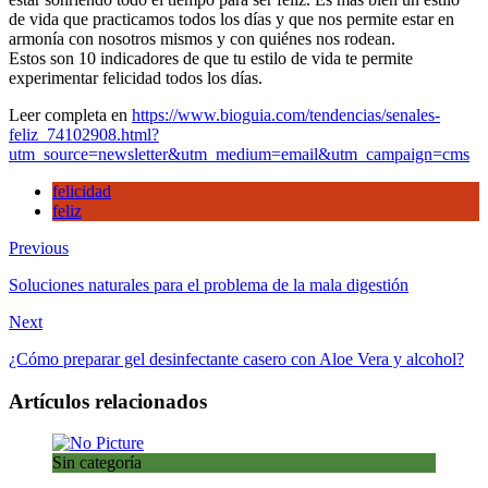
rea
de vida que practicamos todos los días y que nos permite estar en
feli
armonía con nosotros mismos y con quiénes nos rodean.
Estos son 10 indicadores de que tu estilo de vida te permite
experimentar felicidad todos los días.
Leer completa en
https://www.bioguia.com/tendencias/senales-
feliz_74102908.html?
utm_source=newsletter&utm_medium=email&utm_campaign=cms
felicidad
feliz
Previous
Soluciones naturales para el problema de la mala digestión
Next
¿Cómo preparar gel desinfectante casero con Aloe Vera y alcohol?
Artículos relacionados
Sin categoría