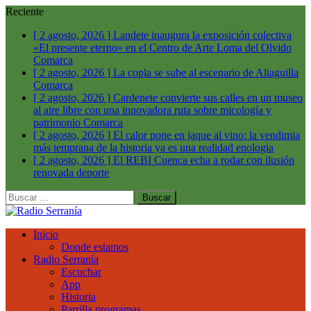
Reciente
[ 2 agosto, 2026 ]
Landete inaugura la exposición colectiva
«El presente eterno» en el Centro de Arte Loma del Olvido
Comarca
[ 2 agosto, 2026 ]
La copla se sube al escenario de Aliaguilla
Comarca
[ 2 agosto, 2026 ]
Cardenete convierte sus calles en un museo
al aire libre con una innovadora ruta sobre micología y
patrimonio
Comarca
[ 2 agosto, 2026 ]
El calor pone en jaque al vino: la vendimia
más temprana de la historia ya es una realidad
enologia
[ 2 agosto, 2026 ]
El REBI Cuenca echa a rodar con ilusión
renovada
deporte
Buscar:
Inicio
Donde estamos
Radio Serranía
Escuchar
App
Historia
Parrilla programas