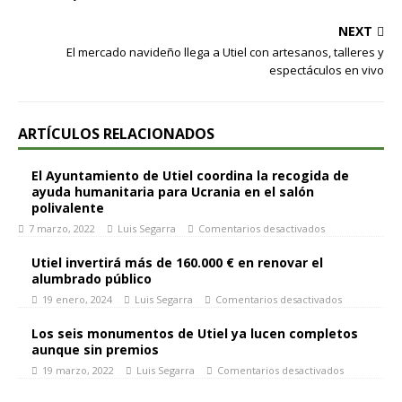
NEXT
El mercado navideño llega a Utiel con artesanos, talleres y
espectáculos en vivo
ARTÍCULOS RELACIONADOS
El Ayuntamiento de Utiel coordina la recogida de
ayuda humanitaria para Ucrania en el salón
polivalente
7 marzo, 2022
Luis Segarra
Comentarios desactivados
Utiel invertirá más de 160.000 € en renovar el
alumbrado público
19 enero, 2024
Luis Segarra
Comentarios desactivados
Los seis monumentos de Utiel ya lucen completos
aunque sin premios
19 marzo, 2022
Luis Segarra
Comentarios desactivados