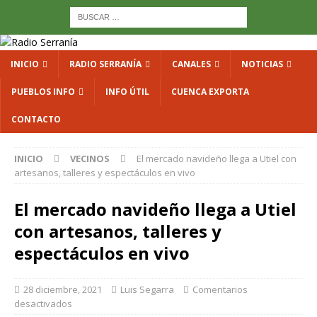
INICIO
RADIO SERRANÍA
CANALES
NOTICIAS
PUEBLOS INFO
INFO ÚTIL
CUENCA EXPORTA
CONTACTO
INICIO
VECINOS
El mercado navideño llega a Utiel con
artesanos, talleres y espectáculos en vivo
El mercado navideño llega a Utiel
con artesanos, talleres y
espectáculos en vivo
28 diciembre, 2021
Luis Segarra
Comentarios
desactivados