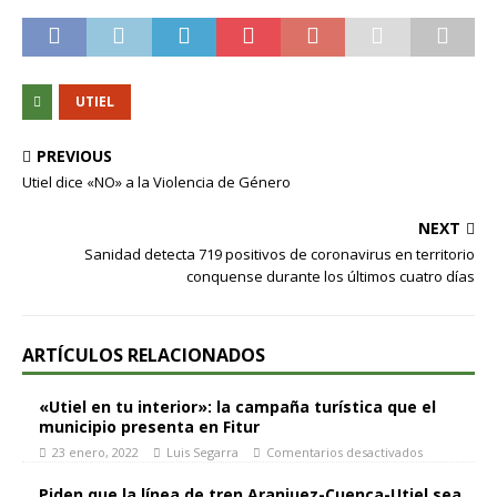
UTIEL
PREVIOUS
Utiel dice «NO» a la Violencia de Género
NEXT
Sanidad detecta 719 positivos de coronavirus en territorio
conquense durante los últimos cuatro días
ARTÍCULOS RELACIONADOS
«Utiel en tu interior»: la campaña turística que el
municipio presenta en Fitur
23 enero, 2022
Luis Segarra
Comentarios desactivados
Piden que la línea de tren Aranjuez-Cuenca-Utiel sea