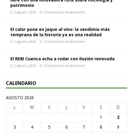
patrimonio
2 agosto, 2026
Comentarios desactivados
El calor pone en jaque al vino: la vendimia más
temprana de la historia ya es una realidad
2 agosto, 2026
Comentarios desactivados
El REBI Cuenca echa a rodar con ilusión renovada
2 agosto, 2026
Comentarios desactivados
CALENDARIO
AGOSTO 2026
L
M
X
J
V
S
D
1
2
3
4
5
6
7
8
9