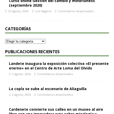
Curso online Gestión del cambio y mindfulness
(septiembre 2020)
23 agosto, 2020
Luis Segarra
Comentarios desactivados
CATEGORÍAS
PUBLICACIONES RECIENTES
Landete inaugura la exposición colectiva «El presente
eterno» en el Centro de Arte Loma del Olvido
2 agosto, 2026
Comentarios desactivados
La copla se sube al escenario de Aliaguilla
2 agosto, 2026
Comentarios desactivados
Cardenete convierte sus calles en un museo al aire
libre con una innovadora ruta sobre micología y