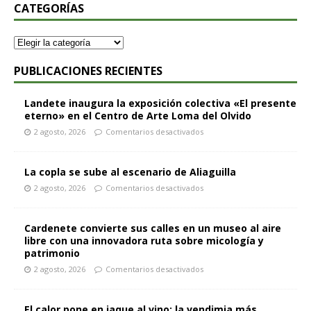
CATEGORÍAS
PUBLICACIONES RECIENTES
Landete inaugura la exposición colectiva «El presente
eterno» en el Centro de Arte Loma del Olvido
2 agosto, 2026
Comentarios desactivados
La copla se sube al escenario de Aliaguilla
2 agosto, 2026
Comentarios desactivados
Cardenete convierte sus calles en un museo al aire
libre con una innovadora ruta sobre micología y
patrimonio
2 agosto, 2026
Comentarios desactivados
El calor pone en jaque al vino: la vendimia más