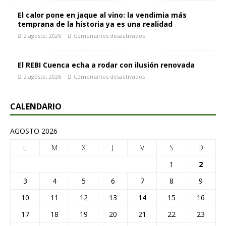
El calor pone en jaque al vino: la vendimia más
temprana de la historia ya es una realidad
2 agosto, 2026
Comentarios desactivados
El REBI Cuenca echa a rodar con ilusión renovada
2 agosto, 2026
Comentarios desactivados
CALENDARIO
AGOSTO 2026
L
M
X
J
V
S
D
1
2
3
4
5
6
7
8
9
10
11
12
13
14
15
16
17
18
19
20
21
22
23