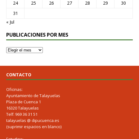
24
25
26
27
28
29
30
31
« Jul
PUBLICACIONES POR MES
CONTACTO
Oficinas:
Ayuntamiento de Talayuelas
Plaza de Cuenca 1
16320 Talayuelas
Telf: 969 36 31 51
talayuelas @ dipucuenca.es
(suprimir espacios en blanco)