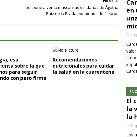
NEXT
Car
Lidl pone a venta mascarillas solidarias de Ágatha
en 
Ruiz de la Prada por menos de 4 euros
una
mic
2 a
Carde
valor
creac
gía, esa
Recomendaciones
impul
ienta sobre la que
nutricionales para cuidar
Carde
nos para seguir
la salud en la cuarentena
ndo con paso firme
ENO
El 
la 
la 
2 a
Las a