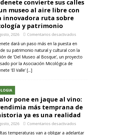
denete convierte sus calles
un museo al aire libre con
 innovadora ruta sobre
ología y patrimonio
gosto, 2026
Comentarios desactivados
nete dará un paso más en la puesta en
 de su patrimonio natural y cultural con la
ión de ‘Del Museo al Bosque’, un proyecto
sado por la Asociación Micológica de
nete ‘El Valle’
[...]
LOGIA
calor pone en jaque al vino:
vendimia más temprana de
historia ya es una realidad
gosto, 2026
Comentarios desactivados
ltas temperaturas van a obligar a adelantar