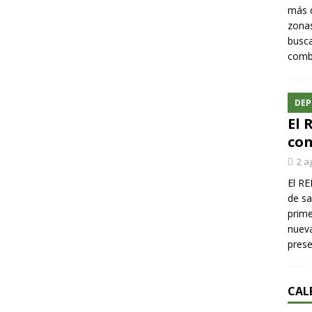
más q
zonas
busca
comba
DEP
El 
con
2 a
El RE
de sa
prime
nueva
pres
CAL