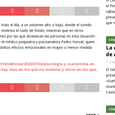
El Ce
el Pi
sábad
prese
que r
 todo el día, a un volumen alto o bajo, donde el sonido
 molesta el ruido de fondo, mientras que en otros
s por las que atraviesan las personas en esta situación
CO
ro el médico psiquiatra y psicoanalista Pedro Horvat, quien
La 
distintos efectos emocionales en mayor o menor medida
de 
2 a
/tendencias/2020/07/02/psicologia-y-cuarentena-es-
hay-dias-en-los-que-no-molesta-y-otros-en-los-que-
El Sa
próxi
«Sueñ
reuni
Cast
CO