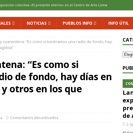
xposición colectiva «El presente eterno» en el Centro de Arte Loma
ALES
NOTICIAS
PUEBLOS INFO
INFO ÚTIL
cenario de Aliaguilla
COMARCA
us calles en un museo al aire libre con una innovadora ruta sobre
CAT
 y cuarentena: “Es como si tuviéramos una radio de fondo, hay
 agobia”
 al vino: la vendimia más temprana de la historia ya es una realidad
ntena: “Es como si
PUB
io de fondo, hay días en
 rodar con ilusión renovada
DEPORTE
CO
 y otros en los que
Lan
exp
pre
de 
ía
Comentarios desactivados
2 a