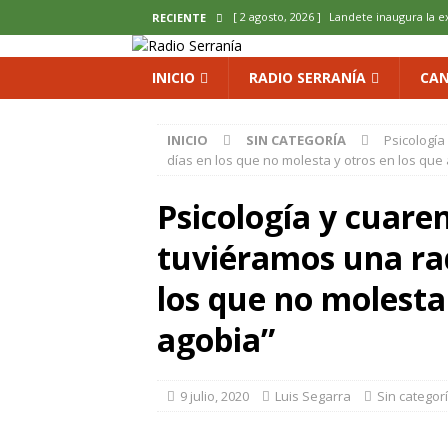
[ 2 agosto, 2026 ]
Landete inaugura la e
RECIENTE
del Olvido
COMARCA
INICIO
RADIO SERRANÍA
CAN
[ 2 agosto, 2026 ]
La copla se sube al es
[ 2 agosto, 2026 ]
Cardenete convierte s
INICIO
SIN CATEGORÍA
Psicología
micología y patrimonio
COMARCA
días en los que no molesta y otros en los que
[ 2 agosto, 2026 ]
El calor pone en jaque
Psicología y cuare
ENOLOGIA
tuviéramos una rad
[ 2 agosto, 2026 ]
El REBI Cuenca echa a
los que no molesta
agobia”
9 julio, 2020
Luis Segarra
Sin categor