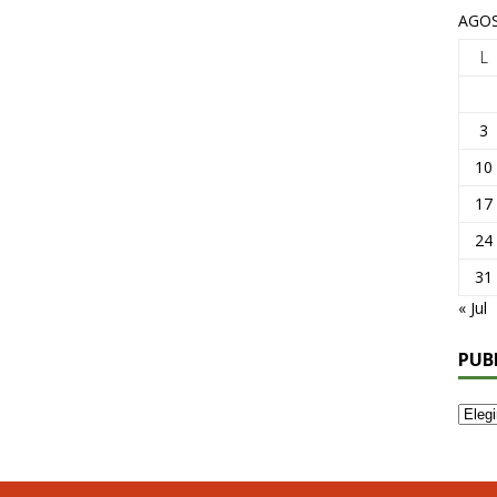
AGOS
L
3
10
17
24
31
« Jul
PUB