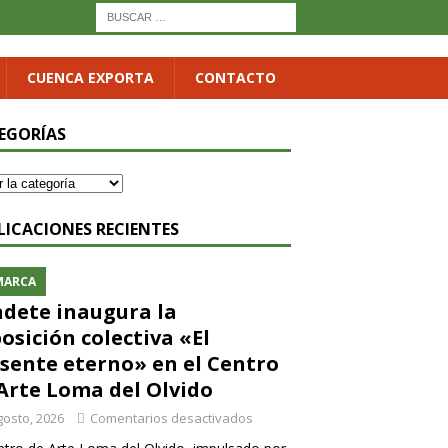
CUENCA EXPORTA
CONTACTO
EGORÍAS
LICACIONES RECIENTES
MARCA
dete inaugura la
osición colectiva «El
sente eterno» en el Centro
Arte Loma del Olvido
gosto, 2026
Comentarios desactivados