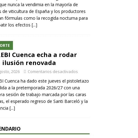
ue nunca la vendimia en la mayoría de
 de viticultura de España y los productores
n fórmulas como la recogida nocturna para
tir los efectos
[...]
ORTE
REBI Cuenca echa a rodar
 ilusión renovada
gosto, 2026
Comentarios desactivados
BI Cuenca ha dado este jueves el pistoletazo
lida a la pretemporada 2026/27 con una
ra sesión de trabajo marcada por las caras
s, el esperado regreso de Santi Barceló y la
encia
[...]
ENDARIO