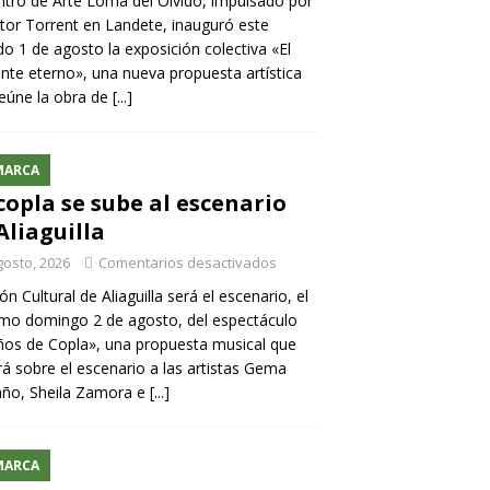
ntro de Arte Loma del Olvido, impulsado por
ntor Torrent en Landete, inauguró este
o 1 de agosto la exposición colectiva «El
nte eterno», una nueva propuesta artística
eúne la obra de
[...]
MARCA
copla se sube al escenario
Aliaguilla
gosto, 2026
Comentarios desactivados
lón Cultural de Aliaguilla será el escenario, el
mo domingo 2 de agosto, del espectáculo
os de Copla», una propuesta musical que
rá sobre el escenario a las artistas Gema
año, Sheila Zamora e
[...]
MARCA