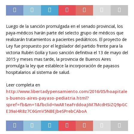
Luego de la sanción promulgada en el senado provincial, los
paya-médicos harán parte del selecto grupo de médicos que
realizarán tratamientos a pacientes pediátricos. El proyecto de
Ley fue propuesto por el legislador del partido frente para la
victoria Rubén Golía y tuvo sanción definitiva el 13 de mayo del
2015 y meses mas tarde, la provincia de Buenos Aires
promulga la ley que establece la incorporación de payasos
hospitalarios al sistema de salud.
Leer completa en
http://www.libertadypensamiento.com/2016/05/hoapitale
s-buenos-aires-payaso-pediatria.html?
spref=fb&m=1&fbclid=IwAR1eaFrddoaJiM7McdHSiZQ9pGC
E39aI4R8z7C6GmV5NBEJbeSPrebCAboA