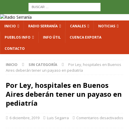
INICIO
RADIO SERRANÍA
CANALES
NOTICIAS
PUEBLOS INFO
INFO ÚTIL
CUENCA EXPORTA
CONTACTO
INICIO
SIN CATEGORÍA
Por Ley, hospitales en Buenos
Aires deberán tener un payaso en pediatría
Por Ley, hospitales en Buenos
Aires deberán tener un payaso en
pediatría
6 diciembre, 2019
Luis Segarra
Comentarios desactivados