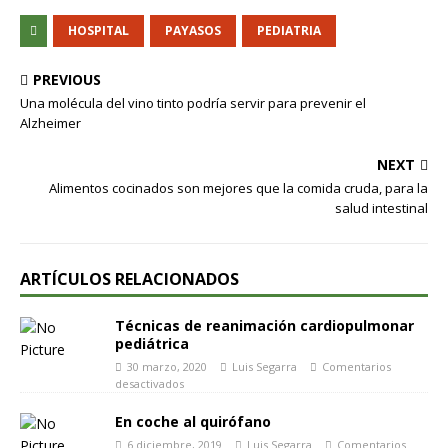
HOSPITAL
PAYASOS
PEDIATRIA
PREVIOUS
Una molécula del vino tinto podría servir para prevenir el
Alzheimer
NEXT
Alimentos cocinados son mejores que la comida cruda, para la
salud intestinal
ARTÍCULOS RELACIONADOS
Técnicas de reanimación cardiopulmonar
pediátrica
30 marzo, 2020
Luis Segarra
Comentarios
desactivados
En coche al quirófano
6 diciembre, 2019
Luis Segarra
Comentarios