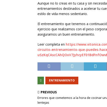
Aunque no lo creas en tu casa y sin necesi
entrenamientos destinados a acelerar tu cuer
estilo de vida menos sedentario.
El entrenamiento que tenemos a continuació
ejercicio que realizamos con el peso corpor
asegurarnos un buen entrenamiento.
Leer completa en
https://www.vitonica.c
circuito-entrenamiento-que-puedes-hace
uSzKqCAscCAhQOxV7JyhcyEf01BdFnfOwv
ENTRENAMIENTO
PREVIOUS
Errores que cometemos a la hora de cocinar un
lentejas