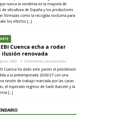
ue nunca la vendimia en la mayoría de
 de viticultura de España y los productores
n fórmulas como la recogida nocturna para
tir los efectos
[...]
ORTE
REBI Cuenca echa a rodar
 ilusión renovada
gosto, 2026
Comentarios desactivados
BI Cuenca ha dado este jueves el pistoletazo
lida a la pretemporada 2026/27 con una
ra sesión de trabajo marcada por las caras
s, el esperado regreso de Santi Barceló y la
encia
[...]
ENDARIO