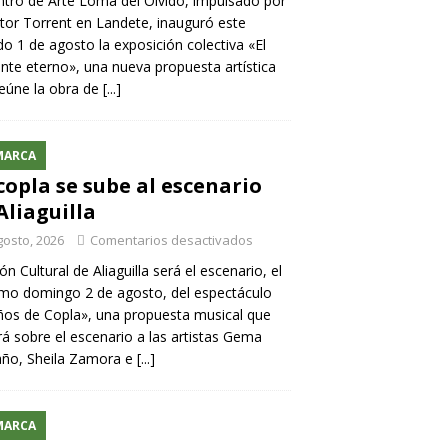
ntro de Arte Loma del Olvido, impulsado por
ntor Torrent en Landete, inauguró este
o 1 de agosto la exposición colectiva «El
nte eterno», una nueva propuesta artística
eúne la obra de
[...]
MARCA
copla se sube al escenario
Aliaguilla
gosto, 2026
Comentarios desactivados
lón Cultural de Aliaguilla será el escenario, el
mo domingo 2 de agosto, del espectáculo
os de Copla», una propuesta musical que
rá sobre el escenario a las artistas Gema
año, Sheila Zamora e
[...]
MARCA