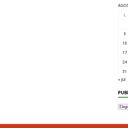
AGOS
L
3
10
17
24
31
« Jul
PUB