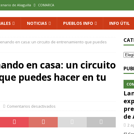
cenario de Aliaguilla
COMARCA
us calles en un museo al aire libre con una innovadora ruta sobre
ALES
NOTICIAS
PUEBLOS INFO
INFO ÚTIL
 al vino: la vendimia más temprana de la historia ya es una realidad
CAT
enando en casa: un circuito de entrenamiento que puedes
 rodar con ilusión renovada
DEPORTE
ando en casa: un circuito
xposición colectiva «El presente eterno» en el Centro de Arte Loma
PUB
que puedes hacer en tu
CO
Lan
exp
Comentarios desactivados
pre
de 
2 a