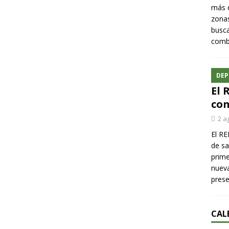
más q
zonas
busca
comba
DEP
El 
con
2 a
El RE
de sa
prime
nueva
pres
CAL