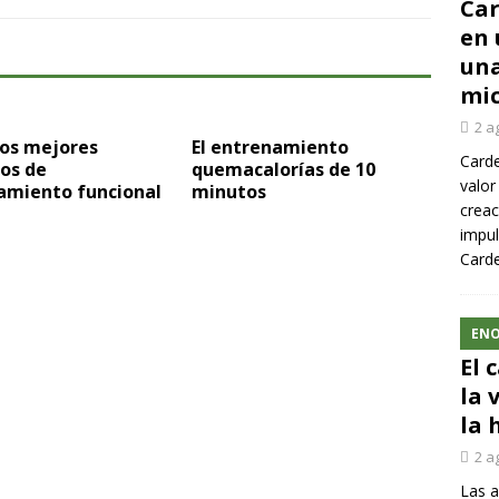
Car
en 
una
mic
2 a
los mejores
El entrenamiento
Carde
ios de
quemacalorías de 10
valor
amiento funcional
minutos
creac
impul
Carde
ENO
El 
la 
la 
2 a
Las a