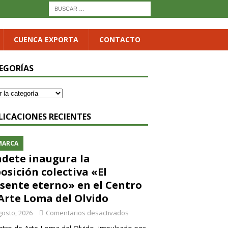
CUENCA EXPORTA
CONTACTO
EGORÍAS
LICACIONES RECIENTES
MARCA
dete inaugura la
osición colectiva «El
sente eterno» en el Centro
Arte Loma del Olvido
gosto, 2026
Comentarios desactivados