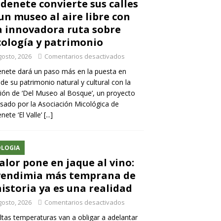
denete convierte sus calles
un museo al aire libre con
 innovadora ruta sobre
ología y patrimonio
gosto, 2026
Comentarios desactivados
nete dará un paso más en la puesta en
 de su patrimonio natural y cultural con la
ión de ‘Del Museo al Bosque’, un proyecto
sado por la Asociación Micológica de
nete ‘El Valle’
[...]
LOGIA
calor pone en jaque al vino:
vendimia más temprana de
historia ya es una realidad
gosto, 2026
Comentarios desactivados
ltas temperaturas van a obligar a adelantar