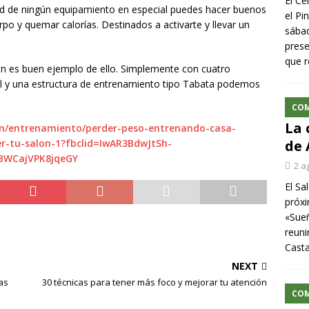
El Ce
dad de ningún equipamiento en especial puedes hacer buenos
el Pi
po y quemar calorías. Destinados a activarte y llevar un
sábad
prese
que r
n es buen ejemplo de ello. Simplemente con cuatro
al y una estructura de entrenamiento tipo Tabata podemos
CO
La 
om/entrenamiento/perder-peso-entrenando-casa-
r-tu-salon-1?fbclid=IwAR3BdwJtSh-
de 
BWCajVPK8jqeGY
2 a
El Sa
próxi
«Sueñ
reuni
Cast
NEXT
as
30 técnicas para tener más foco y mejorar tu atención
CO