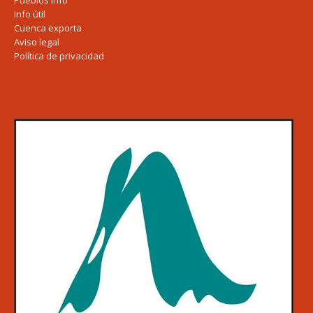
Pueblos Info
Info útil
Cuenca exporta
Aviso legal
Política de privacidad