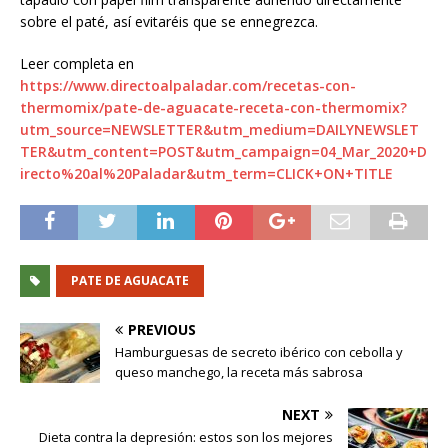
sobre el paté, así evitaréis que se ennegrezca.
Leer completa en
https://www.directoalpaladar.com/recetas-con-
thermomix/pate-de-aguacate-receta-con-thermomix?
utm_source=NEWSLETTER&utm_medium=DAILYNEWSLET
TER&utm_content=POST&utm_campaign=04_Mar_2020+D
irecto%20al%20Paladar&utm_term=CLICK+ON+TITLE
PATE DE AGUACATE
PREVIOUS
Hamburguesas de secreto ibérico con cebolla y
queso manchego, la receta más sabrosa
NEXT
Dieta contra la depresión: estos son los mejores