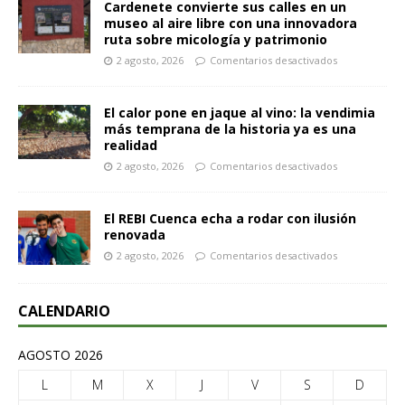
Cardenete convierte sus calles en un
museo al aire libre con una innovadora
ruta sobre micología y patrimonio
2 agosto, 2026
Comentarios desactivados
El calor pone en jaque al vino: la vendimia
más temprana de la historia ya es una
realidad
2 agosto, 2026
Comentarios desactivados
El REBI Cuenca echa a rodar con ilusión
renovada
2 agosto, 2026
Comentarios desactivados
CALENDARIO
AGOSTO 2026
L
M
X
J
V
S
D