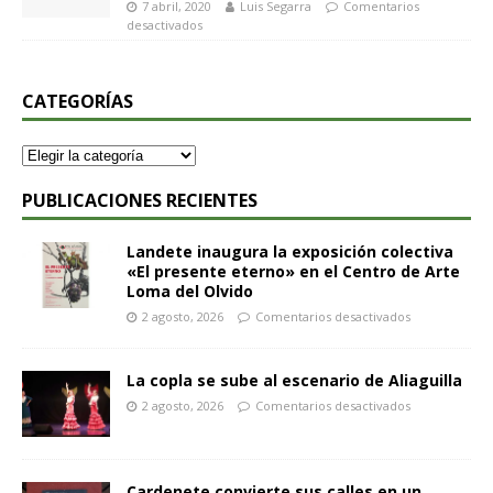
7 abril, 2020
Luis Segarra
Comentarios
desactivados
CATEGORÍAS
PUBLICACIONES RECIENTES
Landete inaugura la exposición colectiva
«El presente eterno» en el Centro de Arte
Loma del Olvido
2 agosto, 2026
Comentarios desactivados
La copla se sube al escenario de Aliaguilla
2 agosto, 2026
Comentarios desactivados
Cardenete convierte sus calles en un