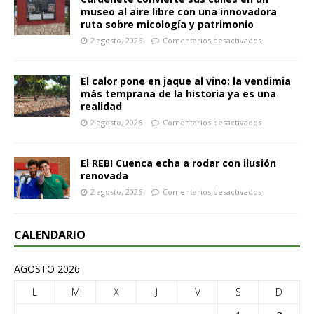
museo al aire libre con una innovadora
ruta sobre micología y patrimonio
2 agosto, 2026
Comentarios desactivados
El calor pone en jaque al vino: la vendimia
más temprana de la historia ya es una
realidad
2 agosto, 2026
Comentarios desactivados
El REBI Cuenca echa a rodar con ilusión
renovada
2 agosto, 2026
Comentarios desactivados
CALENDARIO
AGOSTO 2026
L
M
X
J
V
S
D