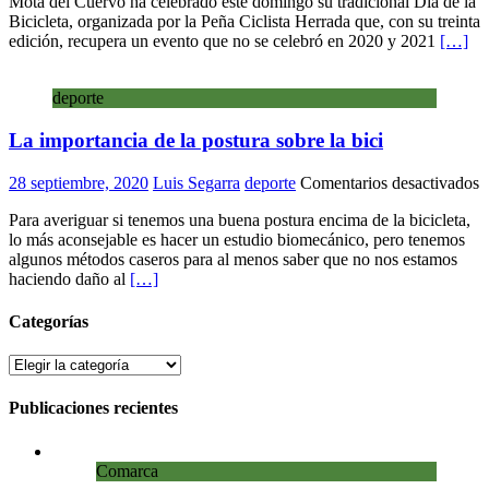
Mota del Cuervo ha celebrado este domingo su tradicional Día de la
del
Bicicleta, organizada por la Peña Ciclista Herrada que, con su treinta
Cuerv
edición, recupera un evento que no se celebró en 2020 y 2021
[…]
vive
un
nueva
deporte
edició
del
La importancia de la postura sobre la bici
Día
de
la
e
28 septiembre, 2020
Luis Segarra
deporte
Comentarios desactivados
Bicicle
L
Para averiguar si tenemos una buena postura encima de la bicicleta,
i
lo más aconsejable es hacer un estudio biomecánico, pero tenemos
d
algunos métodos caseros para al menos saber que no nos estamos
l
haciendo daño al
[…]
p
s
l
Categorías
b
Categorías
Publicaciones recientes
Comarca