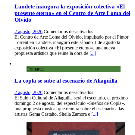
Landete inaugura la exposición colectiva «El
presente eterno» en el Centro de Arte Loma del
Olvido
en
2 agosto, 2026
Comentarios desactivados
Landete
El Centro de Arte Loma del Olvido, impulsado por el Pintor
inaugura
Torrent en Landete, inauguró este sábado 1 de agosto la
la
exposición colectiva «El presente eterno», una nueva
exposición
propuesta artística que reúne la obra de
[...]
colectiva
«El
Comarca
presente
eterno»
La copla se sube al escenario de Aliaguilla
en
el
Centro
en
2 agosto, 2026
Comentarios desactivados
de
La
El Salón Cultural de Aliaguilla será el escenario, el próximo
Arte
copla
domingo 2 de agosto, del espectáculo «Sueños de Copla»,
Loma
se
una propuesta musical que reunirá sobre el escenario a las
del
sube
artistas Gema Castaño, Sheila Zamora e
[...]
Olvido
al
escenario
de