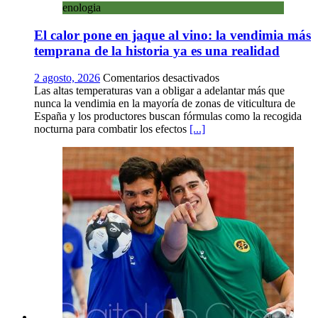
enologia
museo
al
El calor pone en jaque al vino: la vendimia más
aire
libre
temprana de la historia ya es una realidad
con
una
en
2 agosto, 2026
Comentarios desactivados
innovadora
El
Las altas temperaturas van a obligar a adelantar más que
ruta
calor
nunca la vendimia en la mayoría de zonas de viticultura de
sobre
pone
España y los productores buscan fórmulas como la recogida
micología
en
nocturna para combatir los efectos
[...]
y
jaque
patrimonio
al
vino:
la
vendimia
más
temprana
de
la
historia
ya
es
una
realidad