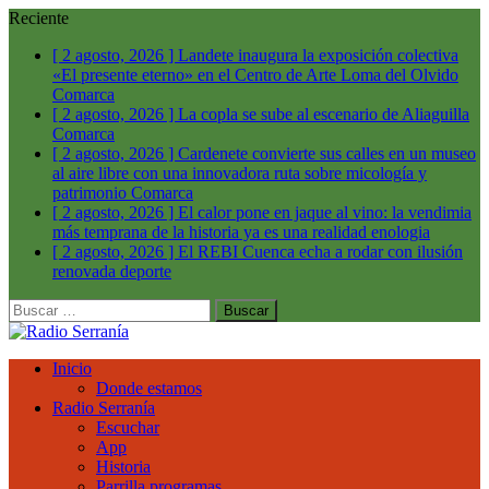
Reciente
[ 2 agosto, 2026 ]
Landete inaugura la exposición colectiva
«El presente eterno» en el Centro de Arte Loma del Olvido
Comarca
[ 2 agosto, 2026 ]
La copla se sube al escenario de Aliaguilla
Comarca
[ 2 agosto, 2026 ]
Cardenete convierte sus calles en un museo
al aire libre con una innovadora ruta sobre micología y
patrimonio
Comarca
[ 2 agosto, 2026 ]
El calor pone en jaque al vino: la vendimia
más temprana de la historia ya es una realidad
enologia
[ 2 agosto, 2026 ]
El REBI Cuenca echa a rodar con ilusión
renovada
deporte
Buscar:
Inicio
Donde estamos
Radio Serranía
Escuchar
App
Historia
Parrilla programas