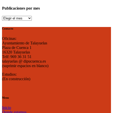
Publicaciones por mes
Publicaciones
por
mes
Contacto
Oficinas:
Ayuntamiento de Talayuelas
Plaza de Cuenca 1
16320 Talayuelas
Telf: 969 36 31 51
talayuelas @ dipucuenca.es
(suprimir espacios en blanco)
Estudios:
(En construcción)
Menu
Inicio
Donde estamos