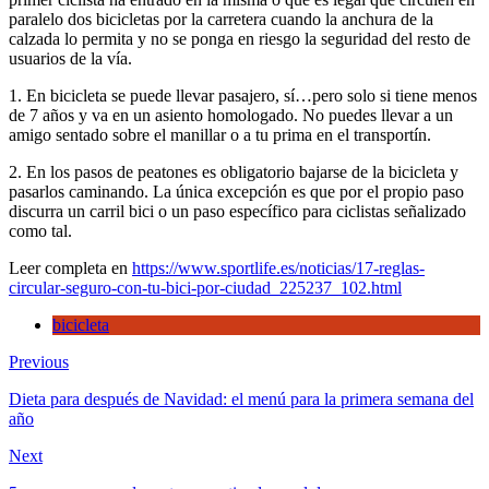
biciclet
paralelo dos bicicletas por la carretera cuando la anchura de la
calzada lo permita y no se ponga en riesgo la seguridad del resto de
usuarios de la vía.
1. En bicicleta se puede llevar pasajero, sí…pero solo si tiene menos
de 7 años y va en un asiento homologado. No puedes llevar a un
amigo sentado sobre el manillar o a tu prima en el transportín.
2. En los pasos de peatones es obligatorio bajarse de la bicicleta y
pasarlos caminando. La única excepción es que por el propio paso
discurra un carril bici o un paso específico para ciclistas señalizado
como tal.
Leer completa en
https://www.sportlife.es/noticias/17-reglas-
circular-seguro-con-tu-bici-por-ciudad_225237_102.html
bicicleta
Previous
Dieta para después de Navidad: el menú para la primera semana del
año
Next