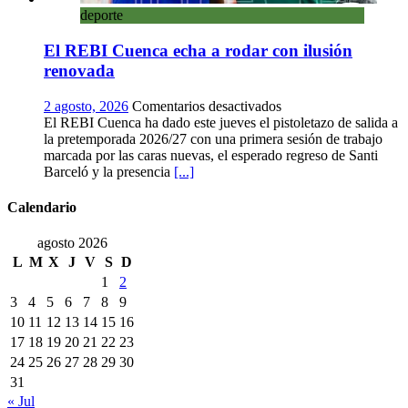
deporte
El REBI Cuenca echa a rodar con ilusión
renovada
en
2 agosto, 2026
Comentarios desactivados
El
El REBI Cuenca ha dado este jueves el pistoletazo de salida a
REBI
la pretemporada 2026/27 con una primera sesión de trabajo
Cuenca
marcada por las caras nuevas, el esperado regreso de Santi
echa
Barceló y la presencia
[...]
a
rodar
Calendario
con
ilusión
agosto 2026
renovada
L
M
X
J
V
S
D
1
2
3
4
5
6
7
8
9
10
11
12
13
14
15
16
17
18
19
20
21
22
23
24
25
26
27
28
29
30
31
« Jul