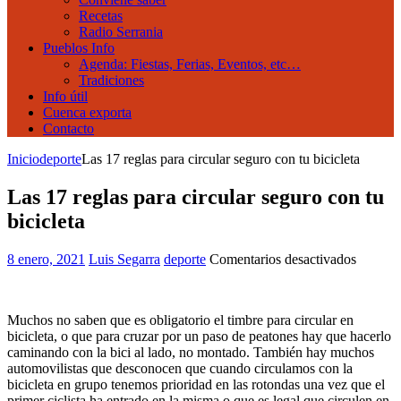
Recetas
Radio Serrania
Pueblos Info
Agenda: Fiestas, Ferias, Eventos, etc…
Tradiciones
Info útil
Cuenca exporta
Contacto
Inicio
deporte
Las 17 reglas para circular seguro con tu bicicleta
Las 17 reglas para circular seguro con tu
bicicleta
en
8 enero, 2021
Luis Segarra
deporte
Comentarios desactivados
Las
17
reglas
Muchos no saben que es obligatorio el timbre para circular en
para
bicicleta, o que para cruzar por un paso de peatones hay que hacerlo
circular
caminando con la bici al lado, no montado. También hay muchos
seguro
automovilistas que desconocen que cuando circulamos con la
con
bicicleta en grupo tenemos prioridad en las rotondas una vez que el
tu
primer ciclista ha entrado en la misma o que es legal que circulen en