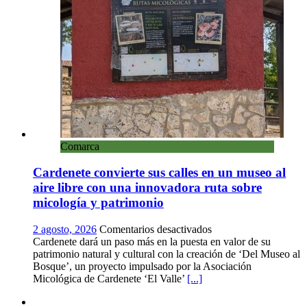
Aliaguilla
Comarca
Cardenete convierte sus calles en un museo al
aire libre con una innovadora ruta sobre
micología y patrimonio
en
2 agosto, 2026
Comentarios desactivados
Cardenete
Cardenete dará un paso más en la puesta en valor de su
convierte
patrimonio natural y cultural con la creación de ‘Del Museo al
sus
Bosque’, un proyecto impulsado por la Asociación
calles
Micológica de Cardenete ‘El Valle’
[...]
en
un