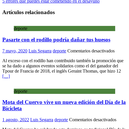
5 errores que puedes estar cometiendo en el desayuno
Artículos relacionados
deporte
Pasarte con el rodillo podría dañar tus huesos
en
7 mayo, 2020
Luis Segarra
deporte
Comentarios desactivados
Pasarte
Al exceso con el rodillo han contribuido también la promoción que
con
se ha dado a algunos eventos solidarios como el del ganador del
el
Tpour de Francia de 2018, el inglés Geraint Thomas, que hizo 12
rodillo
[…]
podría
dañar
tus
deporte
huesos
Mota del Cuervo vive un nueva edición del Día de la
Bicicleta
en
1 agosto, 2022
Luis Segarra
deporte
Comentarios desactivados
Mota