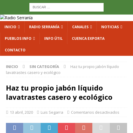
INICIO
RADIO SERRANÍA
CANALES
NOTICIAS
PUEBLOS INFO
INFO ÚTIL
CUENCA EXPORTA
CONTACTO
INICIO
SIN CATEGORÍA
Haz tu propio jabón líquido
lavatrastes casero y ecológico
Haz tu propio jabón líquido
lavatrastes casero y ecológico
13 abril, 2020
Luis Segarra
Comentarios desactivados