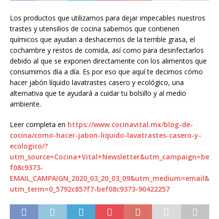
Los productos que utilizamos para dejar impecables nuestros
trastes y utensilios de cocina sabemos que contienen
químicos que ayudan a deshacernos de la terrible grasa, el
cochambre y restos de comida, así como para desinfectarlos
debido al que se exponen directamente con los alimentos que
consumimos día a día. Es por eso que aquí te decimos cómo
hacer jabón líquido lavatrastes casero y ecológico, una
alternativa que te ayudará a cuidar tu bolsillo y al medio
ambiente.
Leer completa en
https://www.cocinavital.mx/blog-de-
cocina/como-hacer-jabon-liquido-lavatrastes-casero-y-
ecologico/?
utm_source=Cocina+Vital+Newsletter&utm_campaign=be
f08c9373-
EMAIL_CAMPAIGN_2020_03_20_03_09&utm_medium=email&
utm_term=0_5792c857f7-bef08c9373-90422257