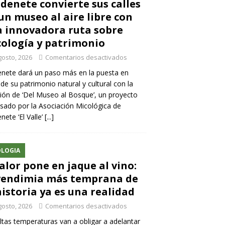
denete convierte sus calles
un museo al aire libre con
 innovadora ruta sobre
ología y patrimonio
gosto, 2026
Comentarios desactivados
nete dará un paso más en la puesta en
 de su patrimonio natural y cultural con la
ión de ‘Del Museo al Bosque’, un proyecto
sado por la Asociación Micológica de
nete ‘El Valle’
[...]
LOGIA
calor pone en jaque al vino:
vendimia más temprana de
historia ya es una realidad
gosto, 2026
Comentarios desactivados
ltas temperaturas van a obligar a adelantar