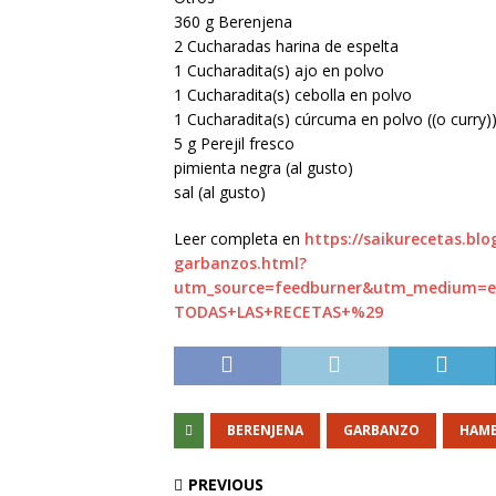
360 g Berenjena
2 Cucharadas harina de espelta
1 Cucharadita(s) ajo en polvo
1 Cucharadita(s) cebolla en polvo
1 Cucharadita(s) cúrcuma en polvo ((o curry)
5 g Perejil fresco
pimienta negra (al gusto)
sal (al gusto)
Leer completa en
https://saikurecetas.b
garbanzos.html?
utm_source=feedburner&utm_medium=
TODAS+LAS+RECETAS+%29
BERENJENA
GARBANZO
HAM
PREVIOUS