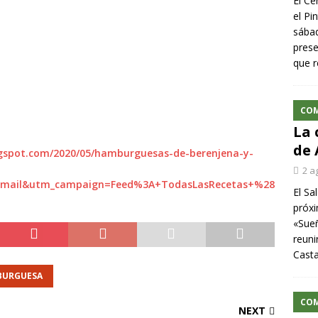
El Ce
el Pi
sábad
prese
que r
)
CO
La 
de 
logspot.com/2020/05/hamburguesas-de-berenjena-y-
2 a
email&utm_campaign=Feed%3A+TodasLasRecetas+%28
El Sa
próxi
«Sueñ
reuni
Cast
BURGUESA
CO
NEXT