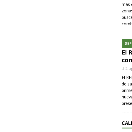
más q
zonas
busca
comba
DEP
El 
con
2 a
El RE
de sa
prime
nueva
pres
CAL