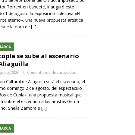
ntro de Arte Loma del Olvido, impulsado por
ntor Torrent en Landete, inauguró este
o 1 de agosto la exposición colectiva «El
nte eterno», una nueva propuesta artística
eúne la obra de
[...]
MARCA
copla se sube al escenario
Aliaguilla
gosto, 2026
Comentarios desactivados
lón Cultural de Aliaguilla será el escenario, el
mo domingo 2 de agosto, del espectáculo
os de Copla», una propuesta musical que
rá sobre el escenario a las artistas Gema
año, Sheila Zamora e
[...]
MARCA