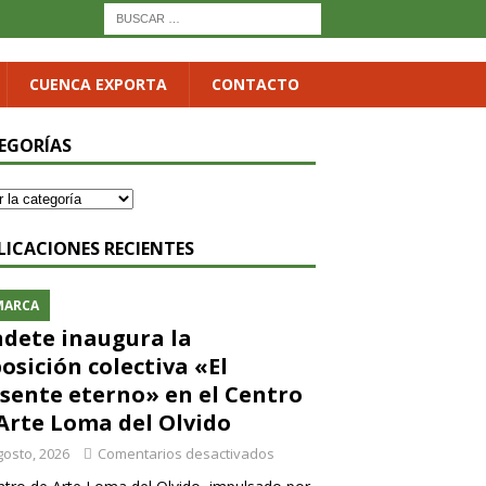
CUENCA EXPORTA
CONTACTO
EGORÍAS
LICACIONES RECIENTES
MARCA
dete inaugura la
osición colectiva «El
sente eterno» en el Centro
Arte Loma del Olvido
gosto, 2026
Comentarios desactivados