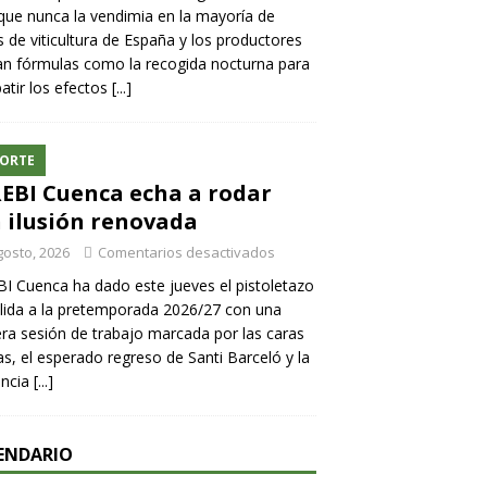
ue nunca la vendimia en la mayoría de
 de viticultura de España y los productores
n fórmulas como la recogida nocturna para
tir los efectos
[...]
ORTE
REBI Cuenca echa a rodar
 ilusión renovada
gosto, 2026
Comentarios desactivados
BI Cuenca ha dado este jueves el pistoletazo
lida a la pretemporada 2026/27 con una
ra sesión de trabajo marcada por las caras
s, el esperado regreso de Santi Barceló y la
encia
[...]
ENDARIO