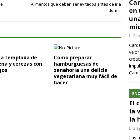
Car
re
Alimentos que deben ser evitados antes de ir a
en 
dormir
una
mic
2 a
Carde
valor
da templada de
Como preparar
creac
na y cerezas con
hamburguesas de
impul
gos
zanahoria una delicia
Carde
vegetariana muy fácil de
hacer
ENO
El 
la 
la 
2 a
Las a