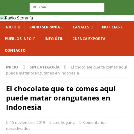
INICIO
RADIO SERRANÍA
CANALES
NOTICIAS
PUEBLOS INFO
INFO ÚTIL
CUENCA EXPORTA
CONTACTO
INICIO
SIN CATEGORÍA
El chocolate que te comes aquí
puede matar orangutanes en Indonesia
El chocolate que te comes aquí
puede matar orangutanes en
Indonesia
15 noviembre, 2019
Luis Segarra
Comentarios
desactivados