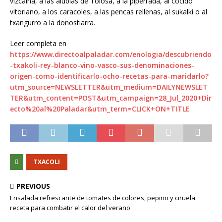
vizcaína, a las alubias de Tolosa, a la piperrada, al cocido
vitoriano, a los caracoles, a las pencas rellenas, al sukalki o al
txangurro a la donostiarra.
Leer completa en
https://www.directoalpaladar.com/enologia/descubriendo
-txakoli-rey-blanco-vino-vasco-sus-denominaciones-
origen-como-identificarlo-ocho-recetas-para-maridarlo?
utm_source=NEWSLETTER&utm_medium=DAILYNEWSLET
TER&utm_content=POST&utm_campaign=28_Jul_2020+Dir
ecto%20al%20Paladar&utm_term=CLICK+ON+TITLE
TXACOLI
PREVIOUS
Ensalada refrescante de tomates de colores, pepino y ciruela:
receta para combatir el calor del verano