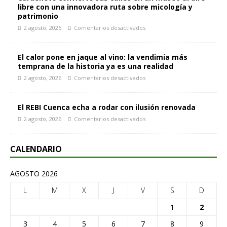
libre con una innovadora ruta sobre micología y
patrimonio
2 agosto, 2026
Comentarios desactivados
El calor pone en jaque al vino: la vendimia más
temprana de la historia ya es una realidad
2 agosto, 2026
Comentarios desactivados
El REBI Cuenca echa a rodar con ilusión renovada
2 agosto, 2026
Comentarios desactivados
CALENDARIO
AGOSTO 2026
L
M
X
J
V
S
D
1
2
3
4
5
6
7
8
9