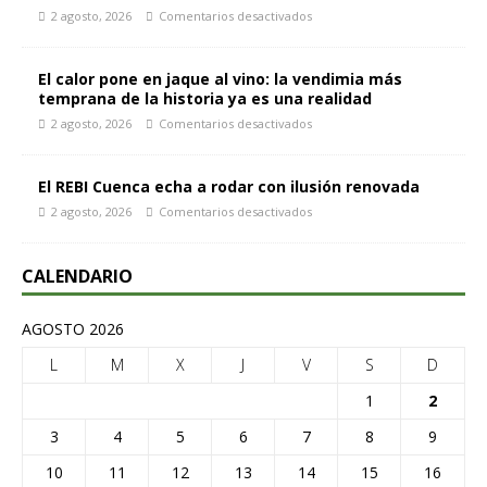
2 agosto, 2026
Comentarios desactivados
El calor pone en jaque al vino: la vendimia más
temprana de la historia ya es una realidad
2 agosto, 2026
Comentarios desactivados
El REBI Cuenca echa a rodar con ilusión renovada
2 agosto, 2026
Comentarios desactivados
CALENDARIO
AGOSTO 2026
L
M
X
J
V
S
D
1
2
3
4
5
6
7
8
9
10
11
12
13
14
15
16