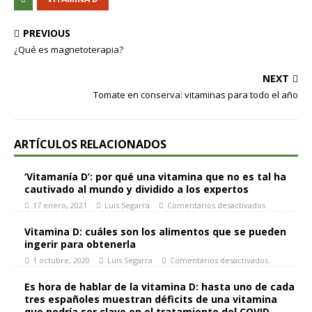
PREVIOUS
¿Qué es magnetoterapia?
NEXT
Tomate en conserva: vitaminas para todo el año
ARTÍCULOS RELACIONADOS
‘Vitamanía D’: por qué una vitamina que no es tal ha
cautivado al mundo y dividido a los expertos
17 enero, 2021
Luis Segarra
Comentarios desactivados
Vitamina D: cuáles son los alimentos que se pueden
ingerir para obtenerla
1 octubre, 2020
Luis Segarra
Comentarios desactivados
Es hora de hablar de la vitamina D: hasta uno de cada
tres españoles muestran déficits de una vitamina
que podría ser clave en el tratamiento del COVID