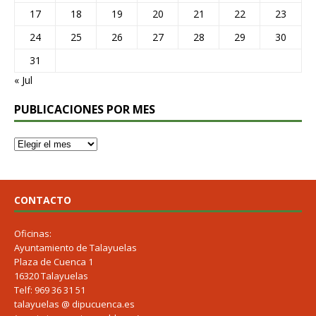
17
18
19
20
21
22
23
24
25
26
27
28
29
30
31
« Jul
PUBLICACIONES POR MES
CONTACTO
Oficinas:
Ayuntamiento de Talayuelas
Plaza de Cuenca 1
16320 Talayuelas
Telf: 969 36 31 51
talayuelas @ dipucuenca.es