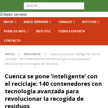
INICIO
RADIO SERRANÍA
CANALES
NOTICIAS
PUEBLOS INFO
INFO ÚTIL
CUENCA EXPORTA
CONTACTO
INICIO
PROVINCIA
Cuenca se pone ‘inteligente’ con el
reciclaje: 140 contenedores con tecnología avanzada para
revolucionar la recogida de residuos
Cuenca se pone ‘inteligente’ con
el reciclaje: 140 contenedores con
tecnología avanzada para
revolucionar la recogida de
residuos