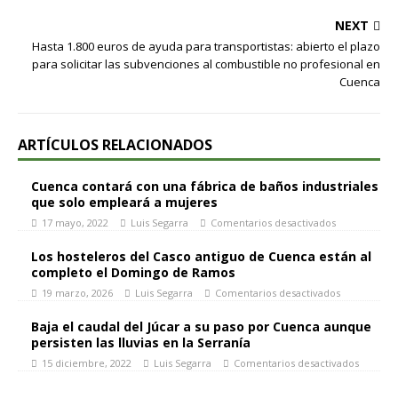
NEXT
Hasta 1.800 euros de ayuda para transportistas: abierto el plazo
para solicitar las subvenciones al combustible no profesional en
Cuenca
ARTÍCULOS RELACIONADOS
Cuenca contará con una fábrica de baños industriales
que solo empleará a mujeres
17 mayo, 2022
Luis Segarra
Comentarios desactivados
Los hosteleros del Casco antiguo de Cuenca están al
completo el Domingo de Ramos
19 marzo, 2026
Luis Segarra
Comentarios desactivados
Baja el caudal del Júcar a su paso por Cuenca aunque
persisten las lluvias en la Serranía
15 diciembre, 2022
Luis Segarra
Comentarios desactivados