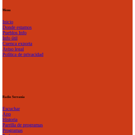
Menu
Inicio
Donde estamos
Pueblos Info
Info útil
Cuenca exporta
Aviso legal
Política de privacidad
Radio Serranía
Escuchar
App
Historia
Parrilla de programas
Programas