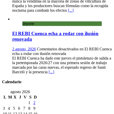
nunca la vendimia en la mayoría de zonas de viticultura de
España y los productores buscan fórmulas como la recogida
nocturna para combatir los efectos
[...]
deporte
El REBI Cuenca echa a rodar con ilusión
renovada
2 agosto, 2026
Comentarios desactivados
en El REBI Cuenca
echa a rodar con ilusión renovada
El REBI Cuenca ha dado este jueves el pistoletazo de salida a
la pretemporada 2026/27 con una primera sesión de trabajo
marcada por las caras nuevas, el esperado regreso de Santi
Barceló y la presencia
[...]
Calendario
agosto 2026
L
M
X
J
V
S
D
1
2
3
4
5
6
7
8
9
10
11
12
13
14
15
16