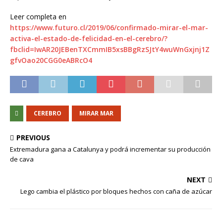
Leer completa en
https://www.futuro.cl/2019/06/confirmado-mirar-el-mar-
activa-el-estado-de-felicidad-en-el-cerebro/?
fbclid=IwAR20JEBenTXCmmIB5xsBBgRzSJtY4wuWnGxjnj1Z
gfvOao20CGG0eABRcO4
CEREBRO
MIRAR MAR
PREVIOUS
Extremadura gana a Catalunya y podrá incrementar su producción
de cava
NEXT
Lego cambia el plástico por bloques hechos con caña de azúcar