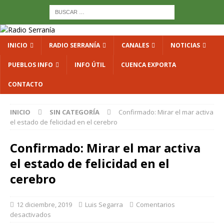
INICIO
RADIO SERRANÍA
CANALES
NOTICIAS
PUEBLOS INFO
INFO ÚTIL
CUENCA EXPORTA
CONTACTO
INICIO
SIN CATEGORÍA
Confirmado: Mirar el mar activa
el estado de felicidad en el cerebro
Confirmado: Mirar el mar activa
el estado de felicidad en el
cerebro
12 diciembre, 2019
Luis Segarra
Comentarios
desactivados