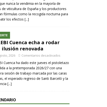
ue nunca la vendimia en la mayoría de
 de viticultura de España y los productores
n fórmulas como la recogida nocturna para
tir los efectos
[...]
ORTE
REBI Cuenca echa a rodar
 ilusión renovada
gosto, 2026
Comentarios desactivados
BI Cuenca ha dado este jueves el pistoletazo
lida a la pretemporada 2026/27 con una
ra sesión de trabajo marcada por las caras
s, el esperado regreso de Santi Barceló y la
encia
[...]
ENDARIO