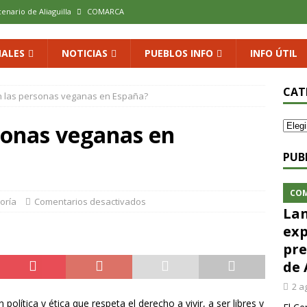
us calles en un museo al aire libre con una innovadora ruta sobre
ALES
NOTICIAS
PUEBLOS INFO
INFO ÚTIL
 al vino: la vendimia más temprana de la historia ya es una realidad
CAT
 las personas veganas en España?
 rodar con ilusión renovada
DEPORTE
sonas veganas en
xposición colectiva «El presente eterno» en el Centro de Arte Loma
PUB
cenario de Aliaguilla
COMARCA
CO
oría
Comentarios desactivados
Lan
exp
pre
de 
2 a
olítica y ética que respeta el derecho a vivir, a ser libres y