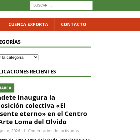
CUENCA EXPORTA
CONTACTO
EGORÍAS
LICACIONES RECIENTES
MARCA
dete inaugura la
osición colectiva «El
sente eterno» en el Centro
Arte Loma del Olvido
gosto, 2026
Comentarios desactivados