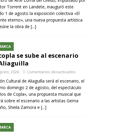
ntro de Arte Loma del Olvido, impulsado por
ntor Torrent en Landete, inauguró este
o 1 de agosto la exposición colectiva «El
nte eterno», una nueva propuesta artística
eúne la obra de
[...]
MARCA
copla se sube al escenario
Aliaguilla
gosto, 2026
Comentarios desactivados
lón Cultural de Aliaguilla será el escenario, el
mo domingo 2 de agosto, del espectáculo
os de Copla», una propuesta musical que
rá sobre el escenario a las artistas Gema
año, Sheila Zamora e
[...]
MARCA