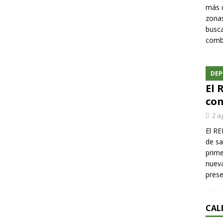
más q
zonas
busca
comba
DEP
El 
con
2 a
El RE
de sa
prime
nueva
pres
CAL