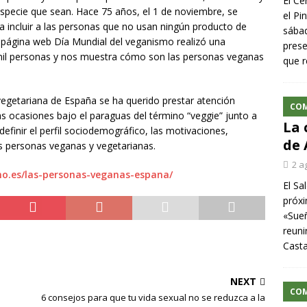
El Ce
 especie que sean. Hace 75 años, el 1 de noviembre, se
el Pi
 incluir a las personas que no usan ningún producto de
sábad
a página web Día Mundial del veganismo realizó una
prese
mil personas y nos muestra cómo son las personas veganas
que r
egetariana de España se ha querido prestar atención
CO
as ocasiones bajo el paraguas del término “veggie” junto a
La 
definir el perfil sociodemográfico, las motivaciones,
de 
as personas veganas y vegetarianas.
2 a
o.es/las-personas-veganas-espana/
El Sa
próxi
«Sueñ
reuni
Cast
NEXT
CO
6 consejos para que tu vida sexual no se reduzca a la