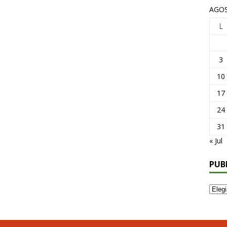
AGOS
L
3
10
17
24
31
« Jul
PUB