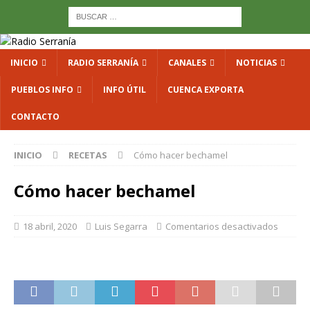
INICIO
RADIO SERRANÍA
CANALES
NOTICIAS
PUEBLOS INFO
INFO ÚTIL
CUENCA EXPORTA
CONTACTO
INICIO
RECETAS
Cómo hacer bechamel
Cómo hacer bechamel
18 abril, 2020
Luis Segarra
Comentarios desactivados