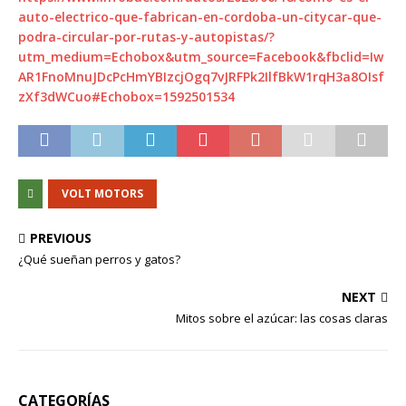
auto-electrico-que-fabrican-en-cordoba-un-citycar-que-
podra-circular-por-rutas-y-autopistas/?
utm_medium=Echobox&utm_source=Facebook&fbclid=Iw
AR1FnoMnuJDcPcHmYBIzcjOgq7vJRFPk2IlfBkW1rqH3a8OIsf
zXf3dWCuo#Echobox=1592501534
VOLT MOTORS
PREVIOUS
¿Qué sueñan perros y gatos?
NEXT
Mitos sobre el azúcar: las cosas claras
CATEGORÍAS