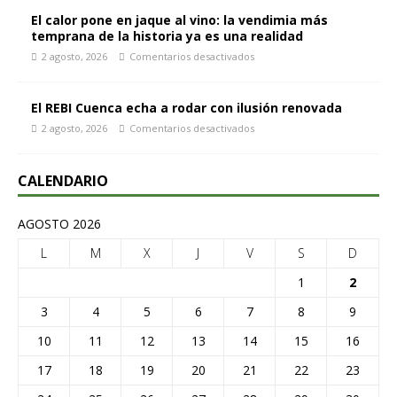
El calor pone en jaque al vino: la vendimia más
temprana de la historia ya es una realidad
2 agosto, 2026
Comentarios desactivados
El REBI Cuenca echa a rodar con ilusión renovada
2 agosto, 2026
Comentarios desactivados
CALENDARIO
AGOSTO 2026
L
M
X
J
V
S
D
1
2
3
4
5
6
7
8
9
10
11
12
13
14
15
16
17
18
19
20
21
22
23