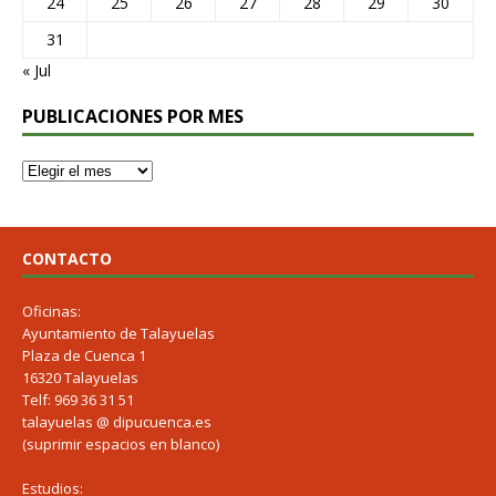
24
25
26
27
28
29
30
31
« Jul
PUBLICACIONES POR MES
CONTACTO
Oficinas:
Ayuntamiento de Talayuelas
Plaza de Cuenca 1
16320 Talayuelas
Telf: 969 36 31 51
talayuelas @ dipucuenca.es
(suprimir espacios en blanco)
Estudios: