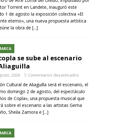
ntro de Arte Loma del Olvido, impulsado por
ntor Torrent en Landete, inauguró este
o 1 de agosto la exposición colectiva «El
nte eterno», una nueva propuesta artística
eúne la obra de
[...]
MARCA
copla se sube al escenario
Aliaguilla
gosto, 2026
Comentarios desactivados
lón Cultural de Aliaguilla será el escenario, el
mo domingo 2 de agosto, del espectáculo
os de Copla», una propuesta musical que
rá sobre el escenario a las artistas Gema
año, Sheila Zamora e
[...]
MARCA