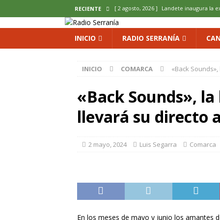
[ 2 agosto, 2026 ]
Landete inaugura la e
RECIENTE
del Olvido
COMARCA
INICIO
RADIO SERRANÍA
CAN
[ 2 agosto, 2026 ]
La copla se sube al es
[ 2 agosto, 2026 ]
Cardenete convierte s
INICIO
COMARCA
«Back Sounds», l
micología y patrimonio
COMARCA
«Back Sounds», la 
[ 2 agosto, 2026 ]
El calor pone en jaque
ENOLOGIA
llevará su directo 
[ 2 agosto, 2026 ]
El REBI Cuenca echa a
2 mayo, 2024
Luis Segarra
Comarca
En los meses de mayo y junio los amantes de 