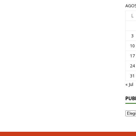
AGOS
L
3
10
17
24
31
« Jul
PUB