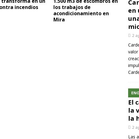
e transforma en un
1.500 m3 de escombros en
Car
ontra incendios
los trabajos de
en 
acondicionamiento en
una
Mira
mic
2 a
Carde
valor
creac
impul
Carde
ENO
El 
la 
la 
2 a
Las a