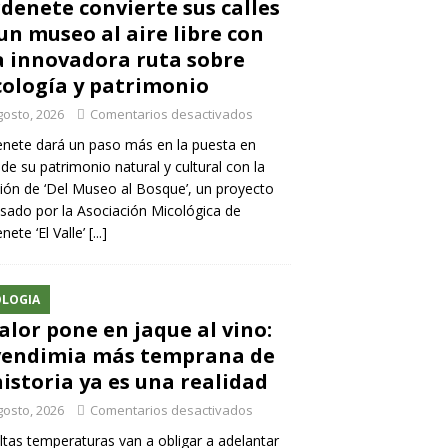
denete convierte sus calles
un museo al aire libre con
 innovadora ruta sobre
ología y patrimonio
gosto, 2026
Comentarios desactivados
nete dará un paso más en la puesta en
 de su patrimonio natural y cultural con la
ión de ‘Del Museo al Bosque’, un proyecto
sado por la Asociación Micológica de
nete ‘El Valle’
[...]
LOGIA
calor pone en jaque al vino:
vendimia más temprana de
historia ya es una realidad
gosto, 2026
Comentarios desactivados
ltas temperaturas van a obligar a adelantar