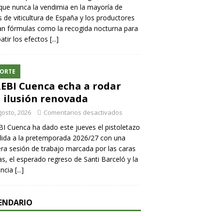
ue nunca la vendimia en la mayoría de
 de viticultura de España y los productores
n fórmulas como la recogida nocturna para
tir los efectos
[...]
ORTE
REBI Cuenca echa a rodar
 ilusión renovada
gosto, 2026
Comentarios desactivados
BI Cuenca ha dado este jueves el pistoletazo
lida a la pretemporada 2026/27 con una
ra sesión de trabajo marcada por las caras
s, el esperado regreso de Santi Barceló y la
encia
[...]
ENDARIO