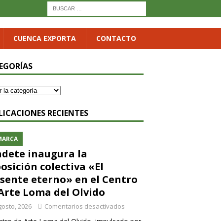
CUENCA EXPORTA
CONTACTO
EGORÍAS
LICACIONES RECIENTES
MARCA
dete inaugura la
osición colectiva «El
sente eterno» en el Centro
Arte Loma del Olvido
gosto, 2026
Comentarios desactivados