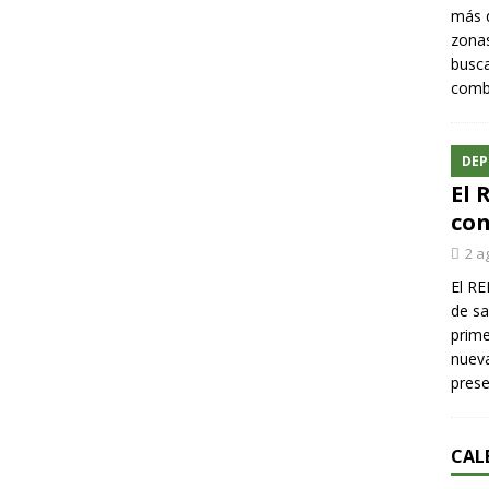
más q
zonas
busca
comba
DEP
El 
con
2 a
El RE
de sa
prime
nueva
pres
CAL