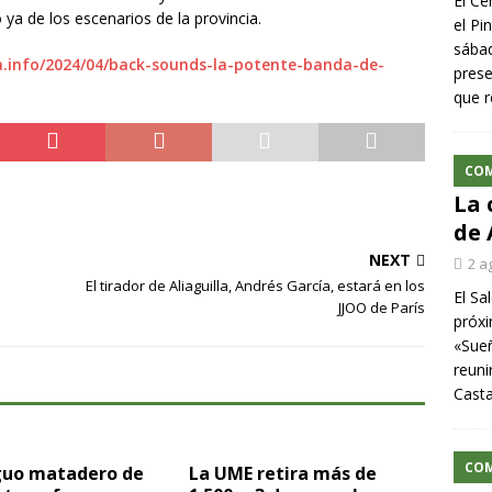
El Ce
ya de los escenarios de la provincia.
el Pi
sábad
.info/2024/04/back-sounds-la-potente-banda-de-
prese
que r
CO
La 
de 
NEXT
2 a
El tirador de Aliaguilla, Andrés García, estará en los
El Sa
JJOO de París
próxi
«Sueñ
reuni
Cast
CO
iguo matadero de
La UME retira más de