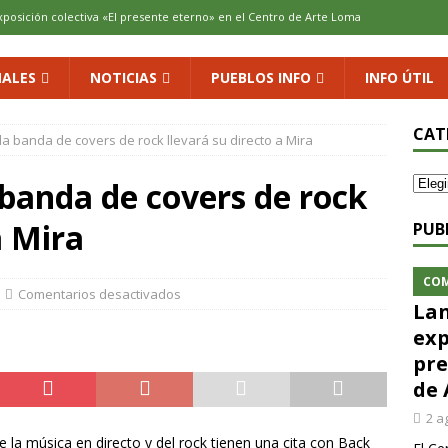
xposición colectiva «El presente eterno» en el Centro de Arte Loma
ALES
NOTICIAS
PUEBLOS INFO
INFO ÚTIL
cenario de Aliaguilla
COMARCA
us calles en un museo al aire libre con una innovadora ruta sobre
CAT
a banda de covers de rock llevará su directo a Mira
banda de covers de rock
 al vino: la vendimia más temprana de la historia ya es una realidad
a Mira
PUB
 rodar con ilusión renovada
DEPORTE
CO
Comentarios desactivados
Lan
exp
pre
de 
2 a
la música en directo y del rock tienen una cita con Back