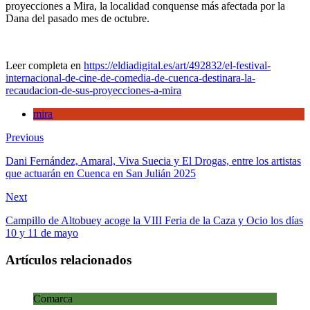
proyecciones a Mira, la localidad conquense más afectada por la
Come
Dana del pasado mes de octubre.
de
Cuen
desti
la
Leer completa en
https://eldiadigital.es/art/492832/el-festival-
reca
internacional-de-cine-de-comedia-de-cuenca-destinara-la-
de
recaudacion-de-sus-proyecciones-a-mira
sus
proy
mira
a
Mira
Previous
Dani Fernández, Amaral, Viva Suecia y El Drogas, entre los artistas
que actuarán en Cuenca en San Julián 2025
Next
Campillo de Altobuey acoge la VIII Feria de la Caza y Ocio los días
10 y 11 de mayo
Artículos relacionados
Comarca