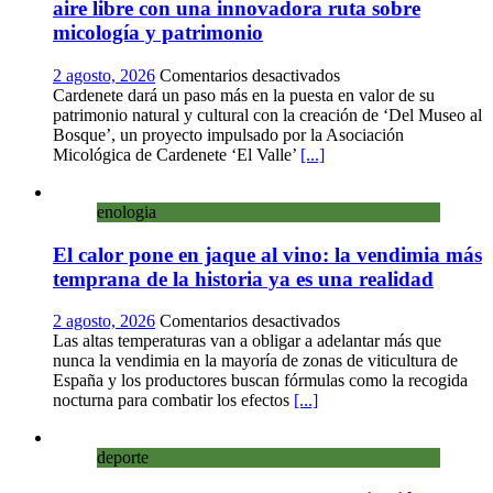
aire libre con una innovadora ruta sobre
micología y patrimonio
en
2 agosto, 2026
Comentarios desactivados
Cardenete
Cardenete dará un paso más en la puesta en valor de su
convierte
patrimonio natural y cultural con la creación de ‘Del Museo al
sus
Bosque’, un proyecto impulsado por la Asociación
calles
Micológica de Cardenete ‘El Valle’
[...]
en
un
enologia
museo
al
El calor pone en jaque al vino: la vendimia más
aire
libre
temprana de la historia ya es una realidad
con
una
en
2 agosto, 2026
Comentarios desactivados
innovadora
El
Las altas temperaturas van a obligar a adelantar más que
ruta
calor
nunca la vendimia en la mayoría de zonas de viticultura de
sobre
pone
España y los productores buscan fórmulas como la recogida
micología
en
nocturna para combatir los efectos
[...]
y
jaque
patrimonio
al
deporte
vino:
la