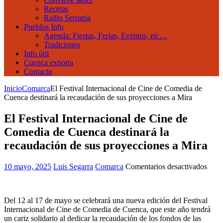
Recetas
Radio Serrania
Pueblos Info
Agenda: Fiestas, Ferias, Eventos, etc…
Tradiciones
Info útil
Cuenca exporta
Contacto
Inicio
Comarca
El Festival Internacional de Cine de Comedia de
Cuenca destinará la recaudación de sus proyecciones a Mira
El Festival Internacional de Cine de
Comedia de Cuenca destinará la
recaudación de sus proyecciones a Mira
en
10 mayo, 2025
Luis Segarra
Comarca
Comentarios desactivados
El
Festi
Inter
Del 12 al 17 de mayo se celebrará una nueva edición del Festival
de
Internacional de Cine de Comedia de Cuenca, que este año tendrá
Cine
un cariz solidario al dedicar la recaudación de los fondos de las
de