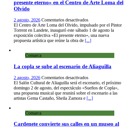
presente eterno» en el Centro de Arte Loma del
Olvido
en
2 agosto, 2026
Comentarios desactivados
Landete
El Centro de Arte Loma del Olvido, impulsado por el Pintor
inaugura
Torrent en Landete, inauguró este sábado 1 de agosto la
la
exposición colectiva «El presente eterno», una nueva
exposición
propuesta artística que reúne la obra de
[...]
colectiva
«El
Comarca
presente
eterno»
La copla se sube al escenario de Aliaguilla
en
el
Centro
en
2 agosto, 2026
Comentarios desactivados
de
La
El Salón Cultural de Aliaguilla será el escenario, el próximo
Arte
copla
domingo 2 de agosto, del espectáculo «Sueños de Copla»,
Loma
se
una propuesta musical que reunirá sobre el escenario a las
del
sube
artistas Gema Castaño, Sheila Zamora e
[...]
Olvido
al
escenario
Comarca
de
Aliaguilla
Cardenete convierte sus calles en un museo al