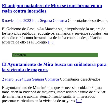
El antiguo matadero de Mira se transforma en un
retén contra incendios
e
8 noviembre, 2022
Luis Segarra
Comarca
Comentarios desactivados
E
El Gobierno de Castilla-La Mancha sigue impulsando la mejora de
a
los servicios públicos –educativos, sanitarios y servicios sociales– en
m
el medio rural como herramienta de lucha contra la despoblación.
d
Muestra de ello es el Colegio
[…]
M
s
t
Comarca
e
u
El Ayuntamiento de Mira busca un cuidador/a para
r
c
la vivienda de mayores
i
en
2 enero, 2024
Luis Segarra
Comarca
Comentarios desactivados
El
El ayuntamiento de Mira informa que se necesita cuidador/a para
Ayunt
trabajar en la vivienda de mayores, imprescindible título de auxiliar
de
de enfermería o auxiliar atención socio sanitaria. Interesados
Mira
presentar currículum en la vivienda de mayores
[…]
busca
un
cuidad