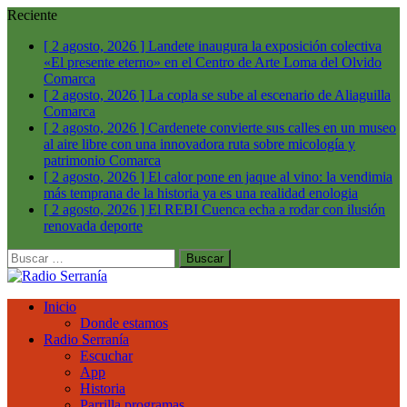
Reciente
[ 2 agosto, 2026 ]
Landete inaugura la exposición colectiva
«El presente eterno» en el Centro de Arte Loma del Olvido
Comarca
[ 2 agosto, 2026 ]
La copla se sube al escenario de Aliaguilla
Comarca
[ 2 agosto, 2026 ]
Cardenete convierte sus calles en un museo
al aire libre con una innovadora ruta sobre micología y
patrimonio
Comarca
[ 2 agosto, 2026 ]
El calor pone en jaque al vino: la vendimia
más temprana de la historia ya es una realidad
enologia
[ 2 agosto, 2026 ]
El REBI Cuenca echa a rodar con ilusión
renovada
deporte
Buscar:
Inicio
Donde estamos
Radio Serranía
Escuchar
App
Historia
Parrilla programas