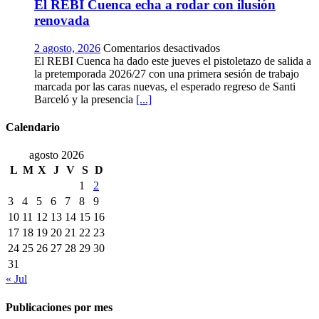
El REBI Cuenca echa a rodar con ilusión
vendimia
más
renovada
temprana
de
en
2 agosto, 2026
Comentarios desactivados
la
El
El REBI Cuenca ha dado este jueves el pistoletazo de salida a
historia
REBI
la pretemporada 2026/27 con una primera sesión de trabajo
ya
Cuenca
marcada por las caras nuevas, el esperado regreso de Santi
es
echa
Barceló y la presencia
[...]
una
a
realidad
rodar
Calendario
con
ilusión
agosto 2026
renovada
L
M
X
J
V
S
D
1
2
3
4
5
6
7
8
9
10
11
12
13
14
15
16
17
18
19
20
21
22
23
24
25
26
27
28
29
30
31
« Jul
Publicaciones por mes