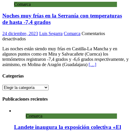
Comarca
para
la
Noches muy frías en la Serranía con temperaturas
vivien
de
de hasta -7,4 grados
mayor
24 diciembre, 2023
Luis Segarra
Comarca
Comentarios
en
desactivados
Noches
Las noches están siendo muy frías en Castilla-La Mancha y en
muy
algunos puntos como en Mira y Salvacañete (Cuenca) los
frías
termómetros registraron -7,4 grados y -6,6 grados respectivamente, y
en
asimismo, en Molina de Aragón (Guadalajara)
[…]
la
Serranía
con
Categorías
temperaturas
de
Categorías
hasta
-7,4
Publicaciones recientes
grados
Comarca
Landete inaugura la exposición colectiva «El