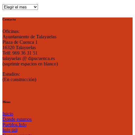
Publicaciones
por
mes
Contacto
Oficinas:
Ayuntamiento de Talayuelas
Plaza de Cuenca 1
16320 Talayuelas
Telf: 969 36 31 51
talayuelas @ dipucuenca.es
(suprimir espacios en blanco)
Estudios:
(En construcción)
Menu
Inicio
Donde estamos
Pueblos Info
Info útil