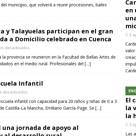
Car
 del municipio, que volverá a reunir procesiones, bailes
en 
una
mic
a y Talayuelas participan en el gran
2 a
uda a Domicilio celebrado en Cuenca
Carde
os desactivados
valor
la provincia se reunieron en la Facultad de Bellas Artes de
creac
idados en el medio rural. Profesionales del
[…]
impul
Carde
cuela Infantil
ENO
s desactivados
El 
scuela infantil con capacidad para 20 niños y niñas de 0 a 3
la 
 de Castilla-La Mancha, Emiliano García-Page. Se
[…]
la 
2 a
l una jornada de apoyo al
Las a
al desarrollo rural