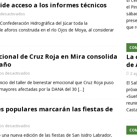
El Ce
ide acceso a los informes técnicos
el Pi
sábad
 desactivados
prese
 Confederación Hidrográfica del Júcar toda la
que r
e aforos construida en el río Ojos de Moya, al considerar
CO
cional de Cruz Roja en Mira consolida
La 
 año
de 
os desactivados
2 a
nicio del taller de bienestar emocional que Cruz Roja puso
El Sa
 mayores afectadas por la DANA del 30
[…]
próxi
«Sueñ
reuni
es populares marcarán las fiestas de
Cast
os desactivados
CO
una nueva edición de las fiestas de San Isidro Labrador,