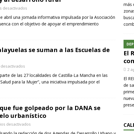
más q
s desactivados
zonas
e abril una jornada informativa impulsada por la Asociación
busca
uenca con el objetivo de apoyar el emprendimiento
comba
DEP
alayuelas se suman a las Escuelas de
El 
con
 desactivados
2 a
arte de las 27 localidades de Castilla-La Mancha en las
El RE
alud para la Mujer”, una iniciativa impulsada por el
de sa
prime
nueva
pres
 que fue golpeado por la DANA se
lo urbanístico
ios desactivados
CAL
ulsando la redacción de dos Agendas de Desarrollo Urbano y