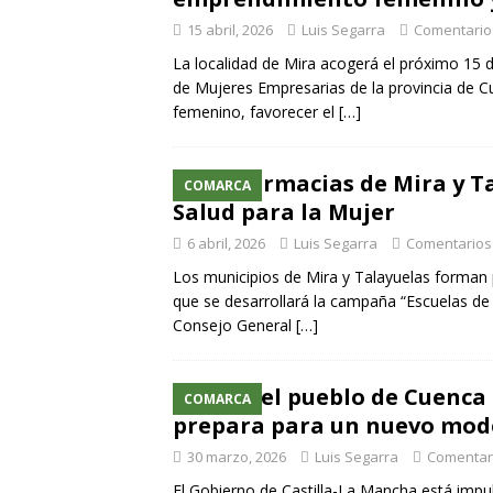
15 abril, 2026
Luis Segarra
Comentario
La localidad de Mira acogerá el próximo 15 d
de Mujeres Empresarias de la provincia de C
femenino, favorecer el
[…]
Las farmacias de Mira y T
COMARCA
Salud para la Mujer
6 abril, 2026
Luis Segarra
Comentarios
Los municipios de Mira y Talayuelas forman p
que se desarrollará la campaña “Escuelas de S
Consejo General
[…]
Mira, el pueblo de Cuenca
COMARCA
prepara para un nuevo mode
30 marzo, 2026
Luis Segarra
Comentar
El Gobierno de Castilla-La Mancha está imp