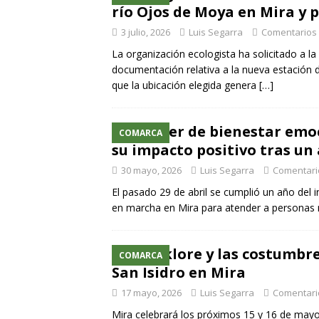
río Ojos de Moya en Mira y p
3 julio, 2026
Luis Segarra
Comentarios
La organización ecologista ha solicitado a la
documentación relativa a la nueva estación d
que la ubicación elegida genera
[…]
El taller de bienestar emo
COMARCA
su impacto positivo tras un
30 mayo, 2026
Luis Segarra
Comentari
El pasado 29 de abril se cumplió un año del i
en marcha en Mira para atender a personas
El folklore y las costumbr
COMARCA
San Isidro en Mira
17 mayo, 2026
Luis Segarra
Comentari
Mira celebrará los próximos 15 y 16 de mayo 