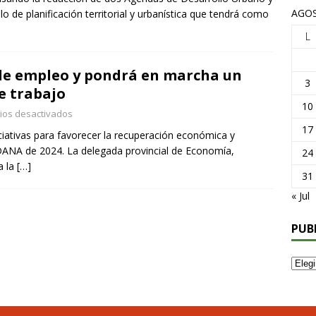
AGOS
de planificación territorial y urbanística que tendrá como
L
de empleo y pondrá en marcha un
3
e trabajo
10
ios desactivados
17
ciativas para favorecer la recuperación económica y
 DANA de 2024. La delegada provincial de Economía,
24
a la
[…]
31
« Jul
PUB