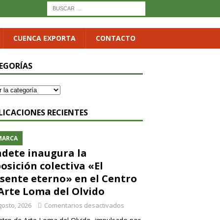
CUENCA EXPORTA
CONTACTO
EGORÍAS
LICACIONES RECIENTES
MARCA
dete inaugura la
osición colectiva «El
sente eterno» en el Centro
Arte Loma del Olvido
gosto, 2026
Comentarios desactivados