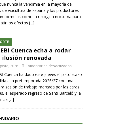
ue nunca la vendimia en la mayoría de
 de viticultura de España y los productores
n fórmulas como la recogida nocturna para
tir los efectos
[...]
ORTE
REBI Cuenca echa a rodar
 ilusión renovada
gosto, 2026
Comentarios desactivados
BI Cuenca ha dado este jueves el pistoletazo
lida a la pretemporada 2026/27 con una
ra sesión de trabajo marcada por las caras
s, el esperado regreso de Santi Barceló y la
encia
[...]
ENDARIO