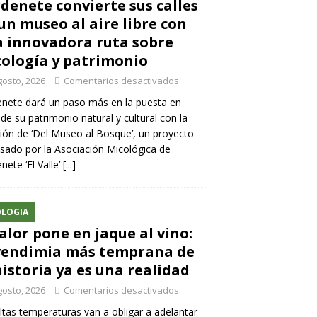
denete convierte sus calles
un museo al aire libre con
 innovadora ruta sobre
ología y patrimonio
gosto, 2026
Comentarios desactivados
nete dará un paso más en la puesta en
 de su patrimonio natural y cultural con la
ión de ‘Del Museo al Bosque’, un proyecto
sado por la Asociación Micológica de
nete ‘El Valle’
[...]
LOGIA
calor pone en jaque al vino:
vendimia más temprana de
historia ya es una realidad
gosto, 2026
Comentarios desactivados
ltas temperaturas van a obligar a adelantar