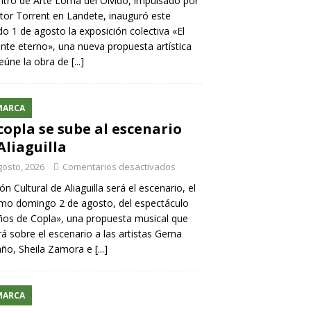
ntro de Arte Loma del Olvido, impulsado por
ntor Torrent en Landete, inauguró este
o 1 de agosto la exposición colectiva «El
nte eterno», una nueva propuesta artística
eúne la obra de
[...]
MARCA
copla se sube al escenario
Aliaguilla
gosto, 2026
Comentarios desactivados
lón Cultural de Aliaguilla será el escenario, el
mo domingo 2 de agosto, del espectáculo
os de Copla», una propuesta musical que
rá sobre el escenario a las artistas Gema
año, Sheila Zamora e
[...]
MARCA