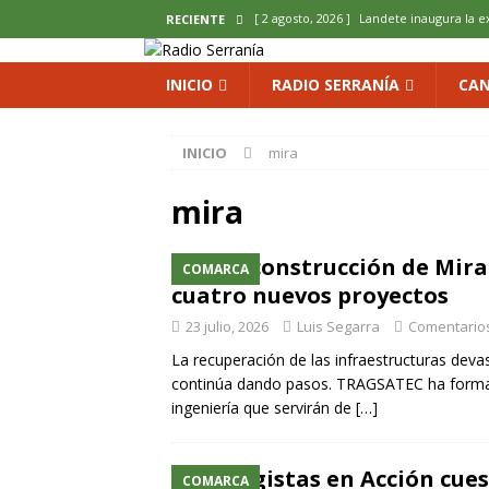
[ 2 agosto, 2026 ]
Landete inaugura la e
RECIENTE
del Olvido
COMARCA
INICIO
RADIO SERRANÍA
CAN
[ 2 agosto, 2026 ]
La copla se sube al es
[ 2 agosto, 2026 ]
Cardenete convierte s
INICIO
mira
micología y patrimonio
COMARCA
mira
[ 2 agosto, 2026 ]
El calor pone en jaque
ENOLOGIA
La reconstrucción de Mira
COMARCA
[ 2 agosto, 2026 ]
El REBI Cuenca echa a
cuatro nuevos proyectos
23 julio, 2026
Luis Segarra
Comentario
La recuperación de las infraestructuras dev
continúa dando pasos. TRAGSATEC ha formali
ingeniería que servirán de
[…]
Ecologistas en Acción cues
COMARCA