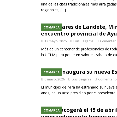
una de las citas tradicionales más arraigadas
regionales,
[…]
Auxiliares de Landete, Mir
COMARCA
encuentro provincial de Ay
17 mayo, 2026
Luis Segarra
Comentari
Más de un centenar de profesionales de toda 
la UCLM para poner en valor el trabajo de cu
Mira inaugura su nueva Es
COMARCA
6 mayo, 2026
Luis Segarra
Comentario
El municipio de Mira ha estrenado su nueva e
años, en un acto presidido por el presidente
Mira acogerá el 15 de abri
COMARCA
emprendimiento femenino y 