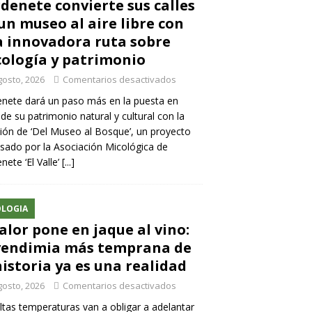
denete convierte sus calles
un museo al aire libre con
 innovadora ruta sobre
ología y patrimonio
gosto, 2026
Comentarios desactivados
nete dará un paso más en la puesta en
 de su patrimonio natural y cultural con la
ión de ‘Del Museo al Bosque’, un proyecto
sado por la Asociación Micológica de
nete ‘El Valle’
[...]
LOGIA
calor pone en jaque al vino:
vendimia más temprana de
historia ya es una realidad
gosto, 2026
Comentarios desactivados
ltas temperaturas van a obligar a adelantar