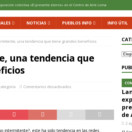
xposición colectiva «El presente eterno» en el Centro de Arte Loma
ALES
NOTICIAS
PUEBLOS INFO
INFO ÚTIL
cenario de Aliaguilla
COMARCA
us calles en un museo al aire libre con una innovadora ruta sobre
CAT
rmitente, una tendencia que tiene grandes beneficios
e, una tendencia que
 al vino: la vendimia más temprana de la historia ya es una realidad
ficios
PUB
 rodar con ilusión renovada
DEPORTE
CO
categoría
Comentarios desactivados
Lan
exp
pre
de 
2 a
intermitente?, este ha sido tendencia en las redes