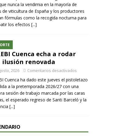
ue nunca la vendimia en la mayoría de
 de viticultura de España y los productores
n fórmulas como la recogida nocturna para
tir los efectos
[...]
ORTE
REBI Cuenca echa a rodar
 ilusión renovada
gosto, 2026
Comentarios desactivados
BI Cuenca ha dado este jueves el pistoletazo
lida a la pretemporada 2026/27 con una
ra sesión de trabajo marcada por las caras
s, el esperado regreso de Santi Barceló y la
encia
[...]
ENDARIO