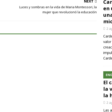
Car
NEXT
Luces y sombras en la vida de Maria Montessori, la
en 
mujer que revolucionó la educación
una
mic
2 a
Carde
valor
creac
impul
Carde
ENO
El 
la 
la 
2 a
Las a