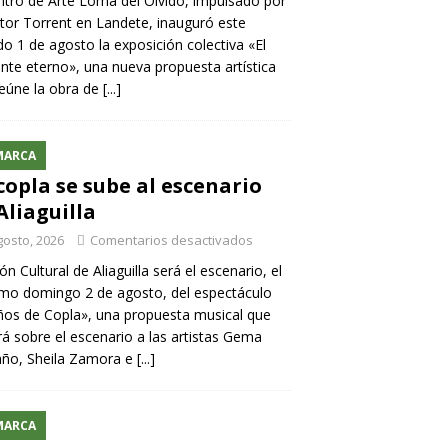
ntro de Arte Loma del Olvido, impulsado por
ntor Torrent en Landete, inauguró este
o 1 de agosto la exposición colectiva «El
nte eterno», una nueva propuesta artística
eúne la obra de
[...]
MARCA
copla se sube al escenario
Aliaguilla
gosto, 2026
Comentarios desactivados
lón Cultural de Aliaguilla será el escenario, el
mo domingo 2 de agosto, del espectáculo
os de Copla», una propuesta musical que
rá sobre el escenario a las artistas Gema
año, Sheila Zamora e
[...]
MARCA