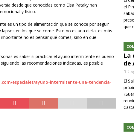
El Ce
oversia desde que conocidas como Elsa Pataky han
el Pi
emocional y físico.
sábad
prese
nte es un tipo de alimentación que se conoce por seguir
que r
y lapsos en los que se come. Esto no es una dieta, es más
 importante no es pensar qué comes, sino en que
CO
La 
sonas es saber si practicar el ayuno intermitente es bueno
de 
, siguiendo las recomendaciones indicadas, es posible
2 a
El Sa
ca.com/especiales/ayuno-intermitente-una-tendencia-
próxi
«Sueñ
reuni
Cast
CO