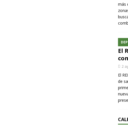
más q
zonas
busca
comba
DEP
El 
con
2 a
El RE
de sa
prime
nueva
pres
CAL