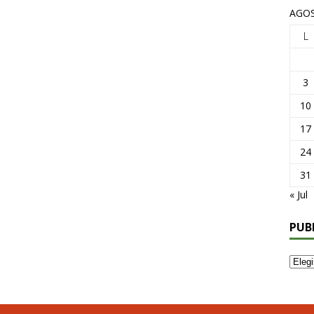
AGOS
L
3
10
17
24
31
« Jul
PUB