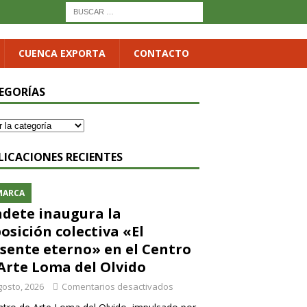
CUENCA EXPORTA
CONTACTO
EGORÍAS
LICACIONES RECIENTES
MARCA
dete inaugura la
osición colectiva «El
sente eterno» en el Centro
Arte Loma del Olvido
gosto, 2026
Comentarios desactivados