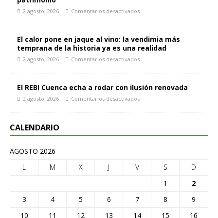
2 agosto, 2026
Comentarios desactivados
El calor pone en jaque al vino: la vendimia más
temprana de la historia ya es una realidad
2 agosto, 2026
Comentarios desactivados
El REBI Cuenca echa a rodar con ilusión renovada
2 agosto, 2026
Comentarios desactivados
CALENDARIO
AGOSTO 2026
L
M
X
J
V
S
D
1
2
3
4
5
6
7
8
9
10
11
12
13
14
15
16