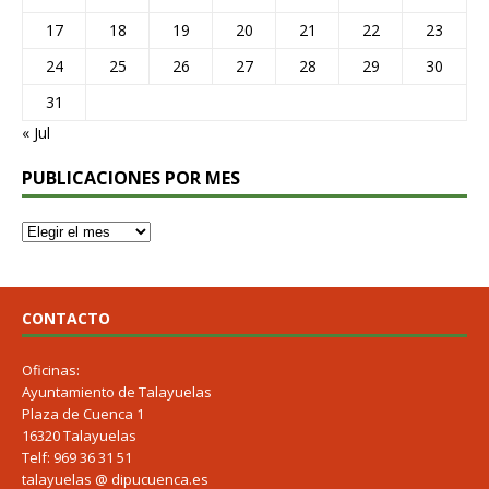
17
18
19
20
21
22
23
24
25
26
27
28
29
30
31
« Jul
PUBLICACIONES POR MES
CONTACTO
Oficinas:
Ayuntamiento de Talayuelas
Plaza de Cuenca 1
16320 Talayuelas
Telf: 969 36 31 51
talayuelas @ dipucuenca.es