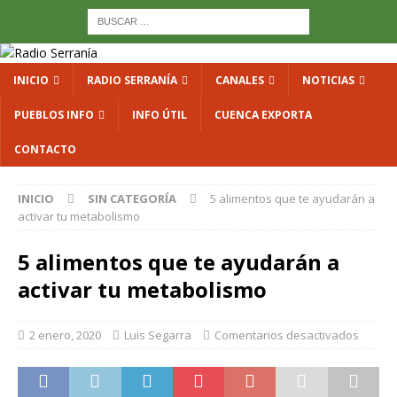
INICIO
RADIO SERRANÍA
CANALES
NOTICIAS
PUEBLOS INFO
INFO ÚTIL
CUENCA EXPORTA
CONTACTO
INICIO
SIN CATEGORÍA
5 alimentos que te ayudarán a
activar tu metabolismo
5 alimentos que te ayudarán a
activar tu metabolismo
2 enero, 2020
Luis Segarra
Comentarios desactivados