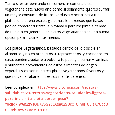
Tanto si estás pensando en comenzar con una dieta
vegetariana este nuevo año como si solamente quieres sumar
un mayor consumo de frutas, verduras y hortalizas a tus
platos (una buena estrategia contra los excesos que hayas
podido cometer durante la Navidad y para mejorar la calidad
de tu dieta en general), los platos vegetarianos son una buena
opción para incluir en tus menús.
Los platos vegetarianos, basados dentro de lo posible en
alimentos y no en productos ultraprocesados, y cocinados en
casa, pueden ayudarte a volver a tu peso y a sumar vitaminas
y nutrientes provenientes de estos alimentos de origen
vegetal. Estos son nuestros platos vegetarianos favoritos y
que no van a faltar en nuestros menús de enero.
Leer completa en
https://www.vitonica.com/recetas-
saludables/23-recetas-vegetarianas-saludables-ligeras-
para-incluir-tu-dieta-perder-peso?
fbclid=IwAR2zysQuK75G255Aea02SUcQ_Gjnbj_GBisK7QccQ
UTs6bD6WKxAoMu2LGs