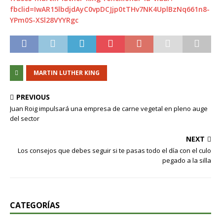
fbclid=IwAR15lbdjdAyC0vpDCJjp0tTHv7NK4UplBzNq661n8-
YPm0S-XSl28VYYRgc
MARTIN LUTHER KING
PREVIOUS
Juan Roig impulsará una empresa de carne vegetal en pleno auge
del sector
NEXT
Los consejos que debes seguir si te pasas todo el día con el culo
pegado a la silla
CATEGORÍAS