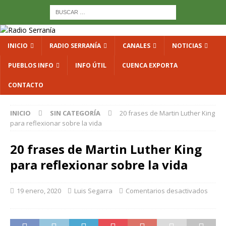
INICIO
RADIO SERRANÍA
CANALES
NOTICIAS
PUEBLOS INFO
INFO ÚTIL
CUENCA EXPORTA
CONTACTO
INICIO
SIN CATEGORÍA
20 frases de Martin Luther King
para reflexionar sobre la vida
20 frases de Martin Luther King
para reflexionar sobre la vida
19 enero, 2020
Luis Segarra
Comentarios desactivados