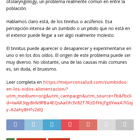
otolaryngology, un problema realmente común en entre la
población.
Hablamos claro está, de los tinnitus o acúfenos. Esa
percepción intensa de un zumbido o un pitido que no está en
el exterior puede llegar a ser algo realmente molesto.
El tinnitus puede aparecer o desaparecer y experimentarse en
uno o en los dos oídos. El origen de este problema puede ser
muy diverso. No obstante, una de las causas más comunes
es, sin duda, el bruxismo.
Leer completa en
https://mejorconsalud.com/zumbidos-
en-los-oidos-alimentacion/?
utm_medium=org&utm_campaign&utm_source=fb&fbcli
d=IwAR3qy8nN9PBa4EQsAaOh3V8Zf7RzDfHiJfg0YwxA7IGsj
y-A2ahyBHfs2dQ