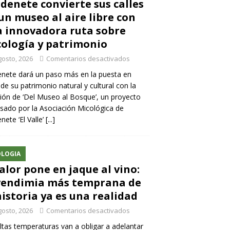
denete convierte sus calles
un museo al aire libre con
 innovadora ruta sobre
ología y patrimonio
gosto, 2026
Comentarios desactivados
nete dará un paso más en la puesta en
 de su patrimonio natural y cultural con la
ión de ‘Del Museo al Bosque’, un proyecto
sado por la Asociación Micológica de
nete ‘El Valle’
[...]
LOGIA
calor pone en jaque al vino:
vendimia más temprana de
historia ya es una realidad
gosto, 2026
Comentarios desactivados
ltas temperaturas van a obligar a adelantar