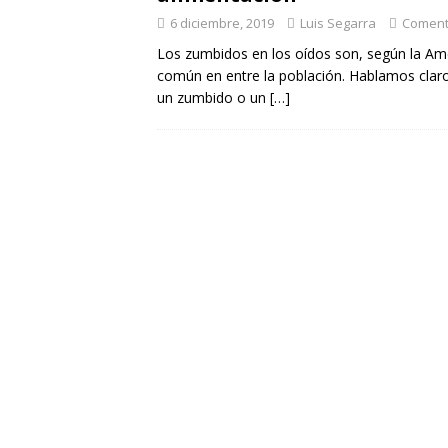
6 diciembre, 2019
Luis Segarra
Coment
Los zumbidos en los oídos son, según la A
común en entre la población. Hablamos claro 
un zumbido o un
[…]