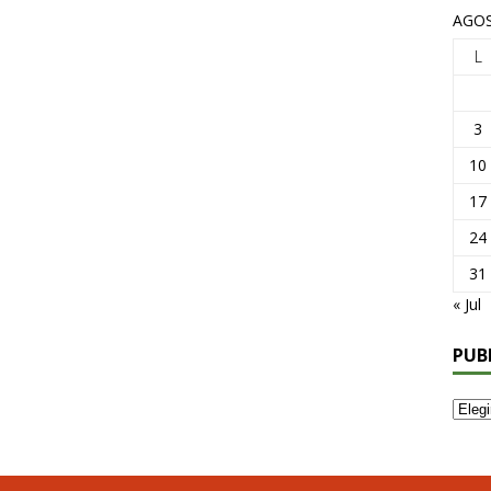
AGOS
L
3
10
17
24
31
« Jul
PUB