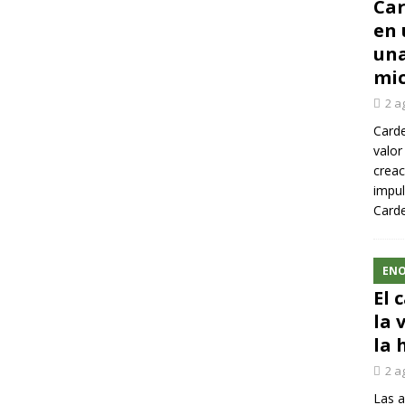
Car
en 
una
mic
2 a
Carde
valor
creac
impul
Carde
ENO
El 
la 
la 
2 a
Las a