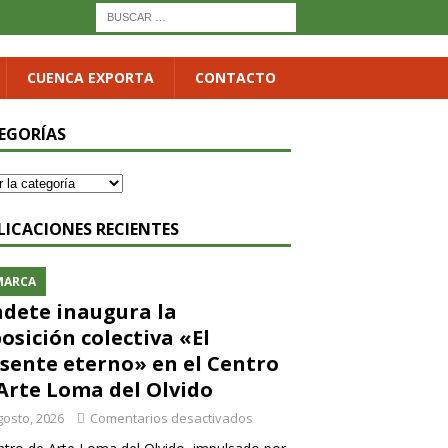
CUENCA EXPORTA
CONTACTO
EGORÍAS
LICACIONES RECIENTES
MARCA
dete inaugura la
osición colectiva «El
sente eterno» en el Centro
Arte Loma del Olvido
gosto, 2026
Comentarios desactivados