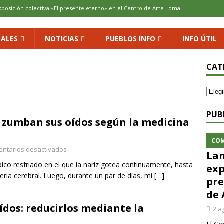
xposición colectiva «El presente eterno» en el Centro de Arte Loma
ALES
NOTICIAS
PUEBLOS INFO
INFO ÚTIL
cenario de Aliaguilla
COMARCA
us calles en un museo al aire libre con una innovadora ruta sobre
CAT
 al vino: la vendimia más temprana de la historia ya es una realidad
PUB
ue zumban sus oídos según la medicina
 rodar con ilusión renovada
DEPORTE
CO
ntarios desactivados
Lan
típico resfriado en el que la nariz gotea continuamente, hasta
exp
ria cerebral. Luego, durante un par de días, mi
[…]
pre
de 
ídos: reducirlos mediante la
2 a