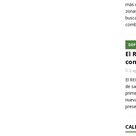
más q
zonas
busca
comba
DEP
El 
con
2 a
El RE
de sa
prime
nueva
pres
CAL