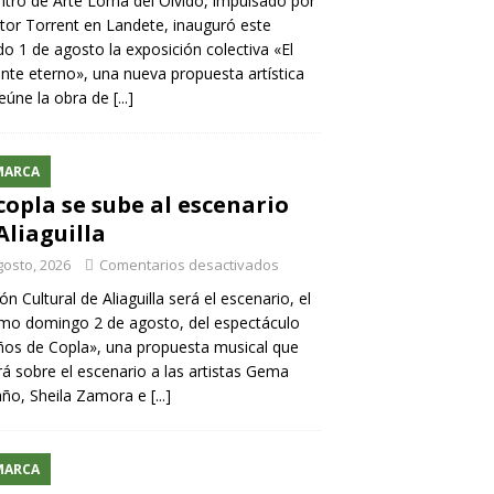
ntro de Arte Loma del Olvido, impulsado por
ntor Torrent en Landete, inauguró este
o 1 de agosto la exposición colectiva «El
nte eterno», una nueva propuesta artística
eúne la obra de
[...]
MARCA
copla se sube al escenario
Aliaguilla
gosto, 2026
Comentarios desactivados
lón Cultural de Aliaguilla será el escenario, el
mo domingo 2 de agosto, del espectáculo
os de Copla», una propuesta musical que
rá sobre el escenario a las artistas Gema
año, Sheila Zamora e
[...]
MARCA