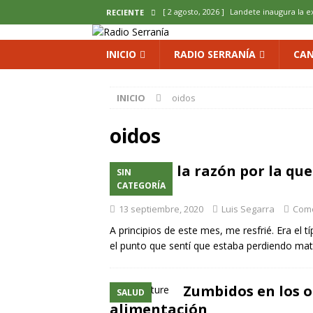
[ 2 agosto, 2026 ]
Landete inaugura la e
RECIENTE
del Olvido
COMARCA
INICIO
RADIO SERRANÍA
CAN
[ 2 agosto, 2026 ]
La copla se sube al es
[ 2 agosto, 2026 ]
Cardenete convierte s
INICIO
oidos
micología y patrimonio
COMARCA
oidos
[ 2 agosto, 2026 ]
El calor pone en jaque
ENOLOGIA
Esta es la razón por la q
SIN
[ 2 agosto, 2026 ]
El REBI Cuenca echa a
china
CATEGORÍA
13 septiembre, 2020
Luis Segarra
Come
A principios de este mes, me resfrié. Era el 
el punto que sentí que estaba perdiendo mate
Zumbidos en los o
SALUD
alimentación