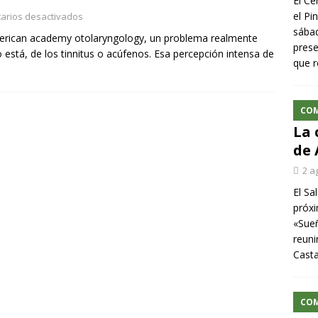
El Ce
el Pi
arios desactivados
sábad
merican academy otolaryngology, un problema realmente
prese
está, de los tinnitus o acúfenos. Esa percepción intensa de
que r
CO
La 
de 
2 a
El Sa
próxi
«Sueñ
reuni
Cast
CO