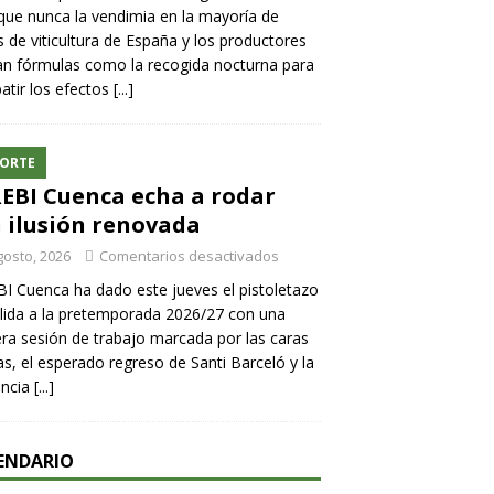
ue nunca la vendimia en la mayoría de
 de viticultura de España y los productores
n fórmulas como la recogida nocturna para
tir los efectos
[...]
ORTE
REBI Cuenca echa a rodar
 ilusión renovada
gosto, 2026
Comentarios desactivados
BI Cuenca ha dado este jueves el pistoletazo
lida a la pretemporada 2026/27 con una
ra sesión de trabajo marcada por las caras
s, el esperado regreso de Santi Barceló y la
encia
[...]
ENDARIO