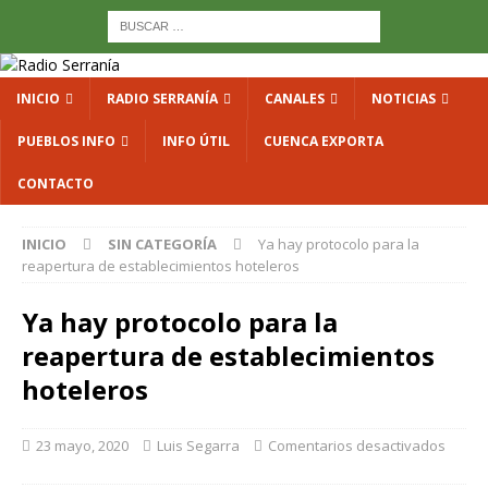
INICIO
RADIO SERRANÍA
CANALES
NOTICIAS
PUEBLOS INFO
INFO ÚTIL
CUENCA EXPORTA
CONTACTO
INICIO
SIN CATEGORÍA
Ya hay protocolo para la
reapertura de establecimientos hoteleros
Ya hay protocolo para la
reapertura de establecimientos
hoteleros
23 mayo, 2020
Luis Segarra
Comentarios desactivados