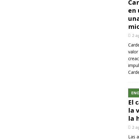
Car
en 
una
mic
2 a
Carde
valor
creac
impul
Carde
ENO
El 
la 
la 
2 a
Las a