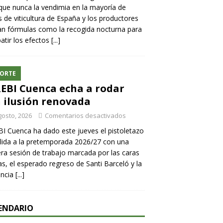
ue nunca la vendimia en la mayoría de
 de viticultura de España y los productores
n fórmulas como la recogida nocturna para
tir los efectos
[...]
ORTE
REBI Cuenca echa a rodar
 ilusión renovada
gosto, 2026
Comentarios desactivados
BI Cuenca ha dado este jueves el pistoletazo
lida a la pretemporada 2026/27 con una
ra sesión de trabajo marcada por las caras
s, el esperado regreso de Santi Barceló y la
encia
[...]
ENDARIO