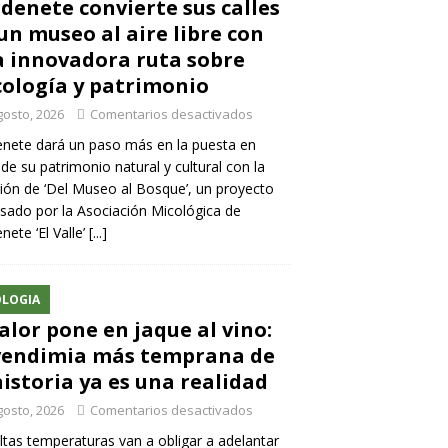
denete convierte sus calles
un museo al aire libre con
 innovadora ruta sobre
ología y patrimonio
gosto, 2026
Comentarios desactivados
nete dará un paso más en la puesta en
 de su patrimonio natural y cultural con la
ión de ‘Del Museo al Bosque’, un proyecto
sado por la Asociación Micológica de
nete ‘El Valle’
[...]
LOGIA
calor pone en jaque al vino:
vendimia más temprana de
historia ya es una realidad
gosto, 2026
Comentarios desactivados
ltas temperaturas van a obligar a adelantar