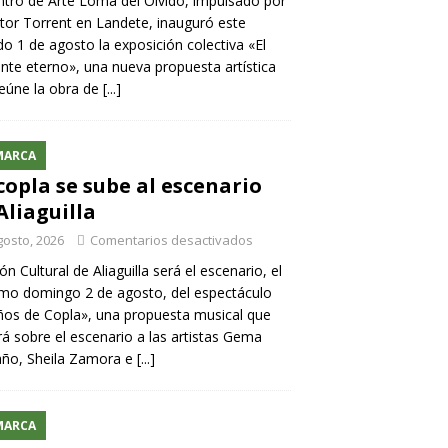
ntro de Arte Loma del Olvido, impulsado por
ntor Torrent en Landete, inauguró este
o 1 de agosto la exposición colectiva «El
nte eterno», una nueva propuesta artística
eúne la obra de
[...]
MARCA
copla se sube al escenario
Aliaguilla
gosto, 2026
Comentarios desactivados
lón Cultural de Aliaguilla será el escenario, el
mo domingo 2 de agosto, del espectáculo
os de Copla», una propuesta musical que
rá sobre el escenario a las artistas Gema
año, Sheila Zamora e
[...]
MARCA