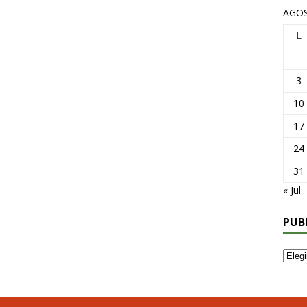
AGOS
L
3
10
17
24
31
« Jul
PUB