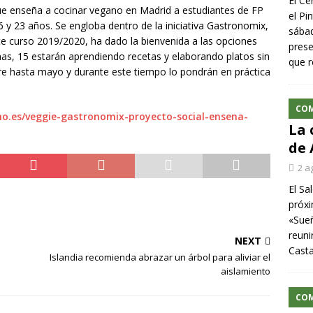
El Ce
ue enseña a cocinar vegano en Madrid a estudiantes de FP
el Pi
 y 23 años. Se engloba dentro de la iniciativa Gastronomix,
sábad
ste curso 2019/2020, ha dado la bienvenida a las opciones
prese
as, 15 estarán aprendiendo recetas y elaborando platos sin
que r
re hasta mayo y durante este tiempo lo pondrán en práctica
CO
o.es/veggie-gastronomix-proyecto-social-ensena-
La 
de 
2 a
El Sa
próxi
«Sueñ
reuni
NEXT
Cast
Islandia recomienda abrazar un árbol para aliviar el
aislamiento
CO