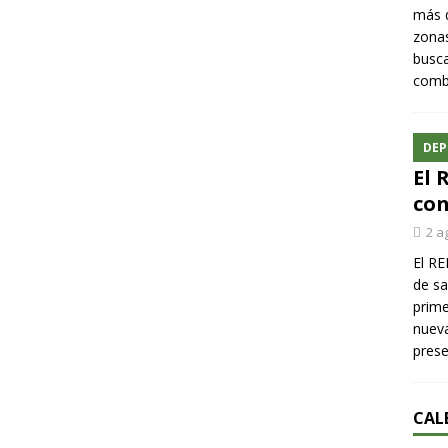
más q
zonas
busca
comba
DEP
El 
con
2 a
El RE
de sa
prime
nueva
pres
CAL