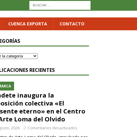
CUENCA EXPORTA
CONTACTO
EGORÍAS
LICACIONES RECIENTES
MARCA
dete inaugura la
osición colectiva «El
sente eterno» en el Centro
Arte Loma del Olvido
gosto, 2026
Comentarios desactivados