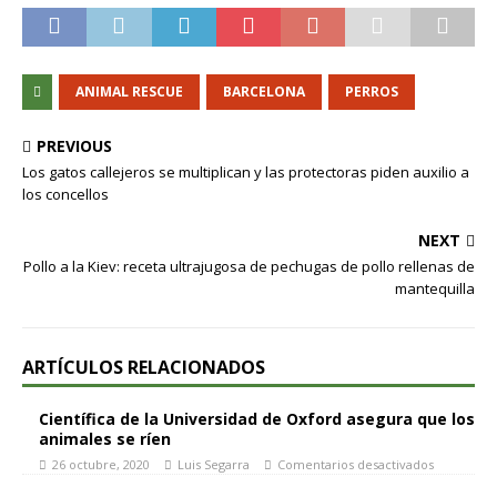
ANIMAL RESCUE
BARCELONA
PERROS
PREVIOUS
Los gatos callejeros se multiplican y las protectoras piden auxilio a
los concellos
NEXT
Pollo a la Kiev: receta ultrajugosa de pechugas de pollo rellenas de
mantequilla
ARTÍCULOS RELACIONADOS
Científica de la Universidad de Oxford asegura que los
animales se ríen
26 octubre, 2020
Luis Segarra
Comentarios desactivados