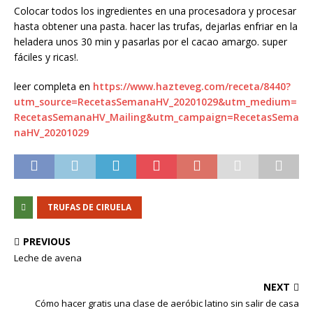
Colocar todos los ingredientes en una procesadora y procesar
hasta obtener una pasta. hacer las trufas, dejarlas enfriar en la
heladera unos 30 min y pasarlas por el cacao amargo. super
fáciles y ricas!.
leer completa en
https://www.hazteveg.com/receta/8440?
utm_source=RecetasSemanaHV_20201029&utm_medium=
RecetasSemanaHV_Mailing&utm_campaign=RecetasSema
naHV_20201029
TRUFAS DE CIRUELA
PREVIOUS
Leche de avena
NEXT
Cómo hacer gratis una clase de aeróbic latino sin salir de casa