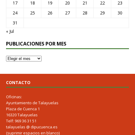
17
18
19
20
21
22
23
24
25
26
27
28
29
30
31
« Jul
PUBLICACIONES POR MES
CONTACTO
Oficinas:
Ayuntamiento de Talayuelas
Plaza de Cuenca 1
16320 Talayuelas
Telf: 969 36 31 51
talayuelas @ dipucuenca.es
(suprimir espacios en blanco)