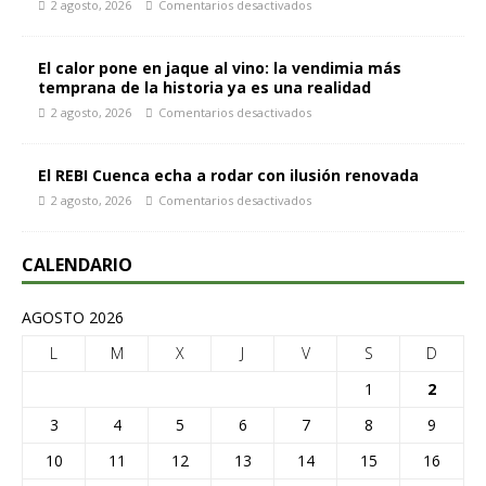
2 agosto, 2026
Comentarios desactivados
El calor pone en jaque al vino: la vendimia más
temprana de la historia ya es una realidad
2 agosto, 2026
Comentarios desactivados
El REBI Cuenca echa a rodar con ilusión renovada
2 agosto, 2026
Comentarios desactivados
CALENDARIO
AGOSTO 2026
L
M
X
J
V
S
D
1
2
3
4
5
6
7
8
9
10
11
12
13
14
15
16