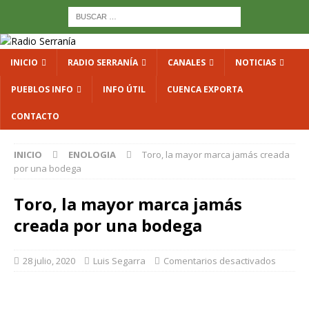
INICIO
RADIO SERRANÍA
CANALES
NOTICIAS
PUEBLOS INFO
INFO ÚTIL
CUENCA EXPORTA
CONTACTO
INICIO
ENOLOGIA
Toro, la mayor marca jamás creada
por una bodega
Toro, la mayor marca jamás
creada por una bodega
28 julio, 2020
Luis Segarra
Comentarios desactivados