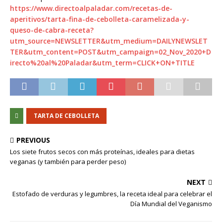
https://www.directoalpaladar.com/recetas-de-
aperitivos/tarta-fina-de-cebolleta-caramelizada-y-
queso-de-cabra-receta?
utm_source=NEWSLETTER&utm_medium=DAILYNEWSLET
TER&utm_content=POST&utm_campaign=02_Nov_2020+D
irecto%20al%20Paladar&utm_term=CLICK+ON+TITLE
TARTA DE CEBOLLETA
PREVIOUS
Los siete frutos secos con más proteínas, ideales para dietas
veganas (y también para perder peso)
NEXT
Estofado de verduras y legumbres, la receta ideal para celebrar el
Día Mundial del Veganismo