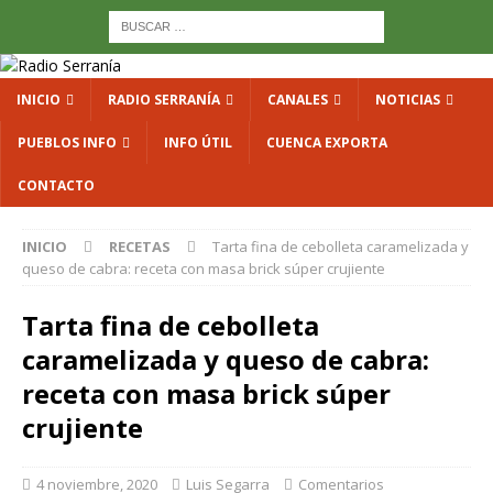
INICIO
RADIO SERRANÍA
CANALES
NOTICIAS
PUEBLOS INFO
INFO ÚTIL
CUENCA EXPORTA
CONTACTO
INICIO
RECETAS
Tarta fina de cebolleta caramelizada y
queso de cabra: receta con masa brick súper crujiente
Tarta fina de cebolleta
caramelizada y queso de cabra:
receta con masa brick súper
crujiente
4 noviembre, 2020
Luis Segarra
Comentarios