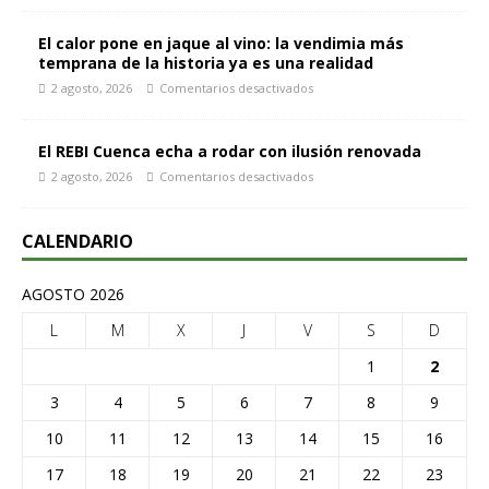
El calor pone en jaque al vino: la vendimia más
temprana de la historia ya es una realidad
2 agosto, 2026
Comentarios desactivados
El REBI Cuenca echa a rodar con ilusión renovada
2 agosto, 2026
Comentarios desactivados
CALENDARIO
AGOSTO 2026
L
M
X
J
V
S
D
1
2
3
4
5
6
7
8
9
10
11
12
13
14
15
16
17
18
19
20
21
22
23