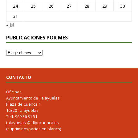
24
25
26
27
28
29
30
31
« Jul
PUBLICACIONES POR MES
CONTACTO
Oficinas:
Ayuntamiento de Talayuelas
Plaza de Cuenca 1
16320 Talayuelas
Telf: 969 36 31 51
talayuelas @ dipucuenca.es
(suprimir espacios en blanco)