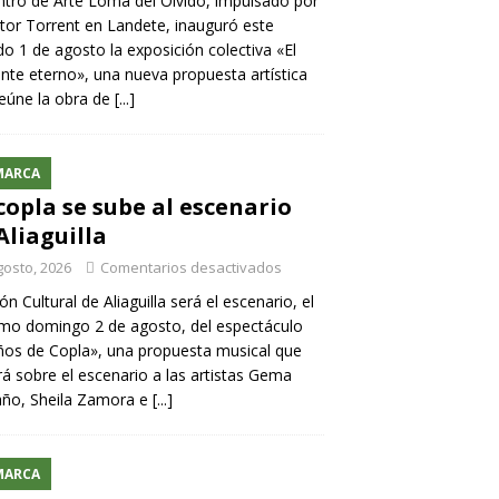
ntro de Arte Loma del Olvido, impulsado por
ntor Torrent en Landete, inauguró este
o 1 de agosto la exposición colectiva «El
nte eterno», una nueva propuesta artística
eúne la obra de
[...]
MARCA
copla se sube al escenario
Aliaguilla
gosto, 2026
Comentarios desactivados
lón Cultural de Aliaguilla será el escenario, el
mo domingo 2 de agosto, del espectáculo
os de Copla», una propuesta musical que
rá sobre el escenario a las artistas Gema
año, Sheila Zamora e
[...]
MARCA