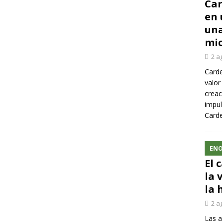
Car
en 
una
mic
2 a
Carde
valor
creac
impul
Carde
ENO
El 
la 
la 
2 a
Las a