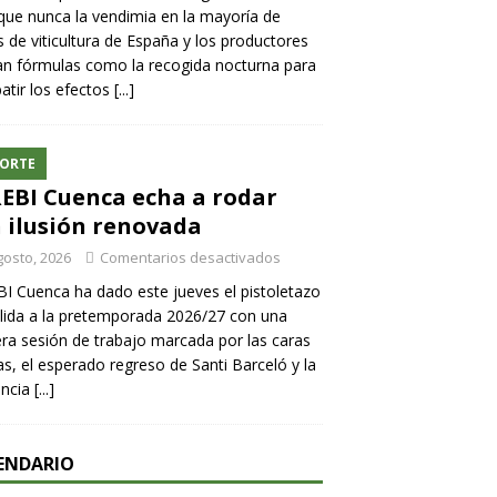
ue nunca la vendimia en la mayoría de
 de viticultura de España y los productores
n fórmulas como la recogida nocturna para
tir los efectos
[...]
ORTE
REBI Cuenca echa a rodar
 ilusión renovada
gosto, 2026
Comentarios desactivados
BI Cuenca ha dado este jueves el pistoletazo
lida a la pretemporada 2026/27 con una
ra sesión de trabajo marcada por las caras
s, el esperado regreso de Santi Barceló y la
encia
[...]
ENDARIO