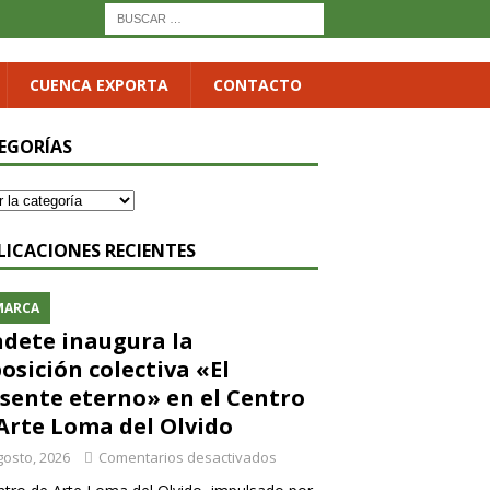
CUENCA EXPORTA
CONTACTO
EGORÍAS
LICACIONES RECIENTES
MARCA
dete inaugura la
osición colectiva «El
sente eterno» en el Centro
Arte Loma del Olvido
gosto, 2026
Comentarios desactivados