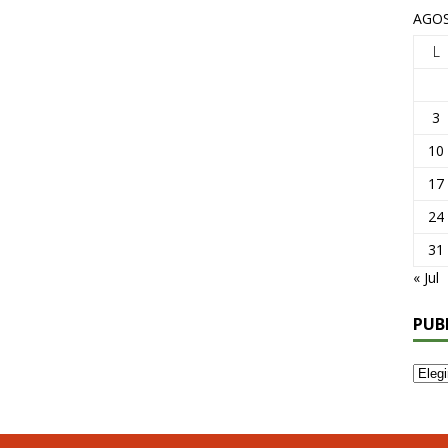
AGOS
L
3
10
17
24
31
« Jul
PUB