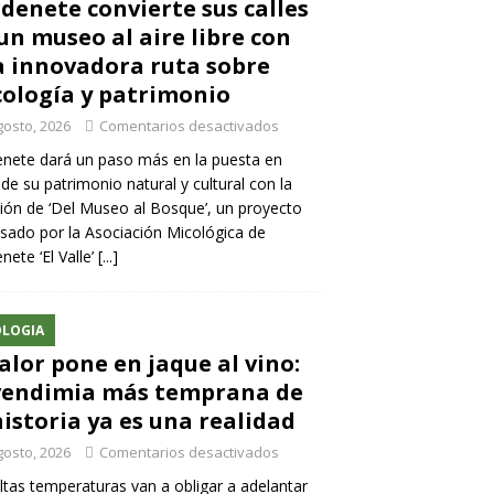
denete convierte sus calles
un museo al aire libre con
 innovadora ruta sobre
ología y patrimonio
gosto, 2026
Comentarios desactivados
nete dará un paso más en la puesta en
 de su patrimonio natural y cultural con la
ión de ‘Del Museo al Bosque’, un proyecto
sado por la Asociación Micológica de
nete ‘El Valle’
[...]
LOGIA
calor pone en jaque al vino:
vendimia más temprana de
historia ya es una realidad
gosto, 2026
Comentarios desactivados
ltas temperaturas van a obligar a adelantar