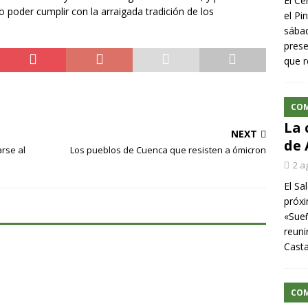
El Ce
 poder cumplir con la arraigada tradición de los
el Pi
sábad
prese
que r
CO
La 
NEXT
de 
rse al
Los pueblos de Cuenca que resisten a ómicron
2 a
El Sa
próxi
«Sueñ
reuni
Cast
CO