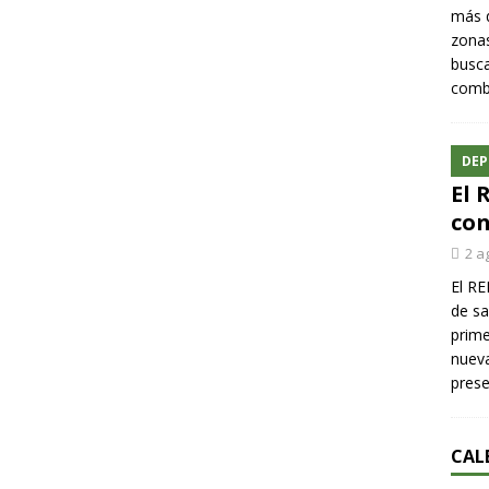
más q
zonas
busca
comba
DEP
El 
con
2 a
El RE
de sa
prime
nueva
pres
CAL