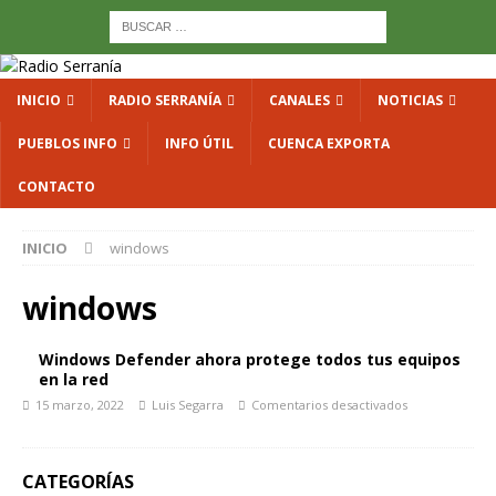
INICIO
RADIO SERRANÍA
CANALES
NOTICIAS
PUEBLOS INFO
INFO ÚTIL
CUENCA EXPORTA
CONTACTO
INICIO
windows
windows
Windows Defender ahora protege todos tus equipos
en la red
15 marzo, 2022
Luis Segarra
Comentarios desactivados
CATEGORÍAS